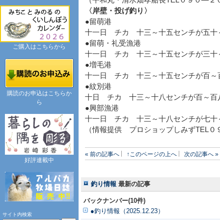
（平和丸・清水畑孝船長TEL０９０―２
〈岸壁・投げ釣り〉
●留萌港
十一日 チカ 十三～十五センチが五十
●留萌・礼受漁港
ご購入はこちらから
十一日 チカ 十三～十五センチが三十
●増毛港
十一日 チカ 十三～十五センチが百～
●紋別港
購読のお申込はこちらか
十日 チカ 十三～十八センチが百～百
ら
●興部漁港
十一日 チカ 十三～十八センチが七十
（情報提供 プロショップしみずTEL０
« 前の記事へ
↑このページの上へ
次の記事へ »
好評連載中
釣り情報
最新の記事
バックナンバー(10件)
●釣り情報（2025.12.23）
サイト内検索