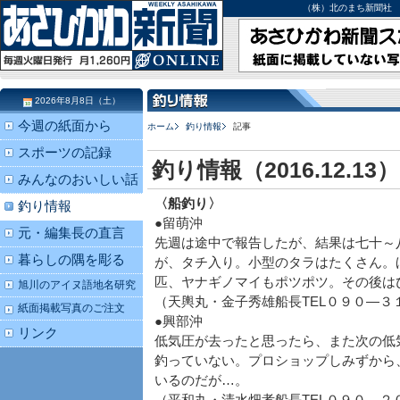
（株）北のまち新聞社 北海道
2026年8月8日（土）
今週の紙面から
ホーム
釣り情報
記事
スポーツの記録
釣り情報（2016.12.13）
みんなのおいしい話
〈船釣り〉
釣り情報
●留萌沖
元・編集長の直言
先週は途中で報告したが、結果は七十～
暮らしの隅を彫る
が、タチ入り。小型のタラはたくさん。
匹、ヤナギノマイもポツポツ。その後は
旭川のアイヌ語地名研究
（天輿丸・金子秀雄船長TEL０９０―３
紙面掲載写真のご注文
●興部沖
リンク
低気圧が去ったと思ったら、また次の低
釣っていない。プロショップしみずから
いるのだが…。