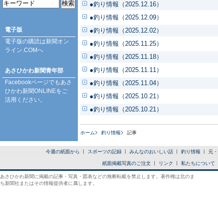
●釣り情報（2025.12.16）
●釣り情報（2025.12.09）
電子版
●釣り情報（2025.12.02）
電子版の購読は
新聞オン
●釣り情報（2025.11.25）
ライン.COM
へ
●釣り情報（2025.11.18）
●釣り情報（2025.11.11）
あさひかわ新聞青年部
Facebookページ
でもあさ
●釣り情報（2025.11.04）
ひかわ新聞ONLINEをご
●釣り情報（2025.10.21）
活用ください。
●釣り情報（2025.10.21）
ホーム
釣り情報
記事
今週の紙面から
スポーツの記録
みんなのおいしい話
釣り情報
元・
紙面掲載写真のご注文
リンク
私たちについて
あさひかわ新聞に掲載の記事・写真・図表などの無断転載を禁止します。著作権は北のま
ち新聞社またはその情報提供者に属します。