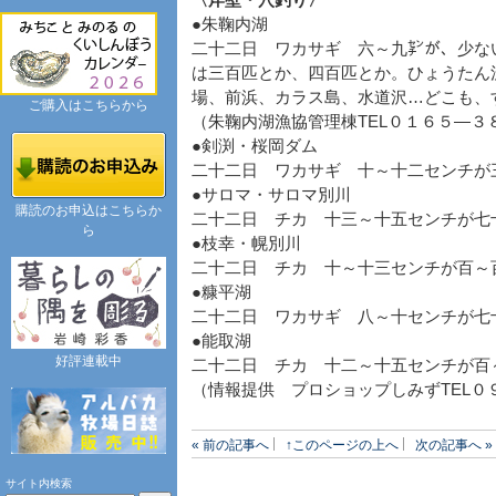
〈岸壁・穴釣り〉
●朱鞠内湖
二十二日 ワカサギ 六～九㌢が、少な
は三百匹とか、四百匹とか。ひょうたん
場、前浜、カラス島、水道沢…どこも、
ご購入はこちらから
（朱鞠内湖漁協管理棟TEL０１６５―３
●剣渕・桜岡ダム
二十二日 ワカサギ 十～十二センチが
●サロマ・サロマ別川
購読のお申込はこちらか
二十二日 チカ 十三～十五センチが七
ら
●枝幸・幌別川
二十二日 チカ 十～十三センチが百～
●糠平湖
二十二日 ワカサギ 八～十センチが七
●能取湖
好評連載中
二十二日 チカ 十二～十五センチが百
（情報提供 プロショップしみずTEL０
« 前の記事へ
↑このページの上へ
次の記事へ »
サイト内検索