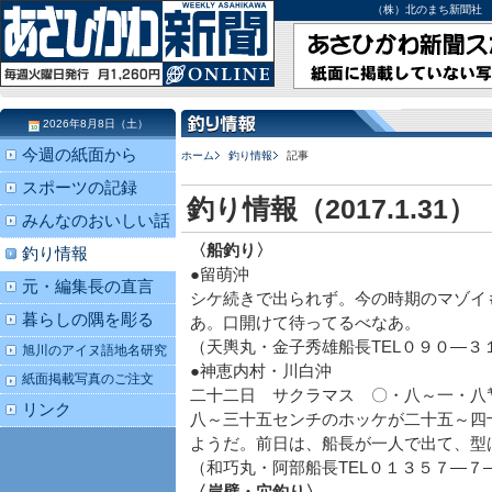
（株）北のまち新聞社 北海道
2026年8月8日（土）
今週の紙面から
ホーム
釣り情報
記事
スポーツの記録
釣り情報（2017.1.31）
みんなのおいしい話
〈船釣り〉
釣り情報
●留萌沖
元・編集長の直言
シケ続きで出られず。今の時期のマゾイ
暮らしの隅を彫る
あ。口開けて待ってるべなあ。
（天輿丸・金子秀雄船長TEL０９０―３
旭川のアイヌ語地名研究
●神恵内村・川白沖
紙面掲載写真のご注文
二十二日 サクラマス 〇・八～一・八
リンク
八～三十五センチのホッケが二十五～四
ようだ。前日は、船長が一人で出て、型
（和巧丸・阿部船長TEL０１３５７―７