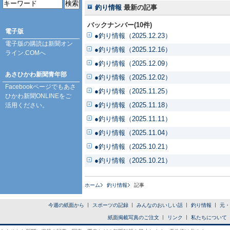
釣り情報
最新の記事
バックナンバー(10件)
電子版
●釣り情報（2025.12.23）
電子版の購読は
新聞オン
●釣り情報（2025.12.16）
ライン.COM
へ
●釣り情報（2025.12.09）
あさひかわ新聞青年部
●釣り情報（2025.12.02）
Facebookページ
でもあさ
●釣り情報（2025.11.25）
ひかわ新聞ONLINEをご
●釣り情報（2025.11.18）
活用ください。
●釣り情報（2025.11.11）
●釣り情報（2025.11.04）
●釣り情報（2025.10.21）
●釣り情報（2025.10.21）
ホーム
釣り情報
記事
今週の紙面から
スポーツの記録
みんなのおいしい話
釣り情報
元・
紙面掲載写真のご注文
リンク
私たちについて