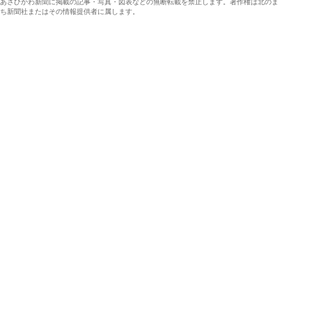
あさひかわ新聞に掲載の記事・写真・図表などの無断転載を禁止します。著作権は北のま
ち新聞社またはその情報提供者に属します。