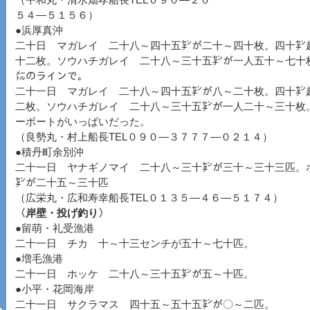
（平和丸・清水畑孝船長TEL０９０―２０
５４―５１５６）
●浜厚真沖
二十日 マガレイ 二十八～四十五㌢が二十～四十枚。四十㌢
十二枚。ソウハチガレイ 二十八～三十五㌢が一人五十～七十
㍍のラインで。
二十一日 マガレイ 二十八～四十五㌢が八～二十枚。四十㌢
二枚。ソウハチガレイ 二十八～三十五㌢が一人二十～三十枚
ーボートがいっぱいだった。
（良勢丸・村上船長TEL０９０―３７７７―０２１４）
●積丹町余別沖
二十一日 ヤナギノマイ 二十八～三十㌢が三十～三十三匹。
㌢が二十五～三十匹
（広栄丸・広和寿幸船長TEL０１３５―４６―５１７４）
〈岸壁・投げ釣り〉
●留萌・礼受漁港
二十一日 チカ 十～十三センチが五十～七十匹。
●増毛漁港
二十一日 ホッケ 二十八～三十五㌢が五～十匹。
●小平・花岡海岸
二十一日 サクラマス 四十五～五十五㌢が〇～二匹。