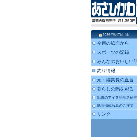
2026年8月7日（金）
今週の紙面から
スポーツの記録
みんなのおいしい
釣り情報
元・編集長の直言
暮らしの隅を彫る
旭川のアイヌ語地名研
紙面掲載写真のご注文
リンク