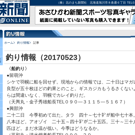
（株）北のまち新聞社 北海道旭川市８条通６丁目 TEL0166-27-
ホーム
釣り情報
記事
釣り情報（20170523）
話
〈船釣り〉
●留萌沖
シケで羽幌に船を回せず。現地からの情報では、二十日はマガ
良型が五十枚ほどの釣果とのこと。ギスカジカもうるさくない
らは間違いなく、羽幌でカレイ釣りだ。
究
（天輿丸・金子秀雄船長TEL０９０―３１１５―５１６７）
●興部沖
二十二日 今季初めて出た。タラ 四十～七十㌢が船中七十本
八本ほど。アオゾイ 二十五～四十㌢が二十五匹。三十～三十
匹ほど。まだ水温が低い。今季はどうなるか。