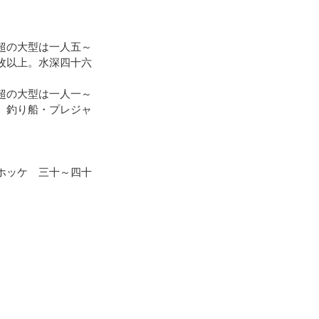
超の大型は一人五～
枚以上。水深四十六
超の大型は一人一～
。釣り船・プレジャ
ホッケ 三十～四十