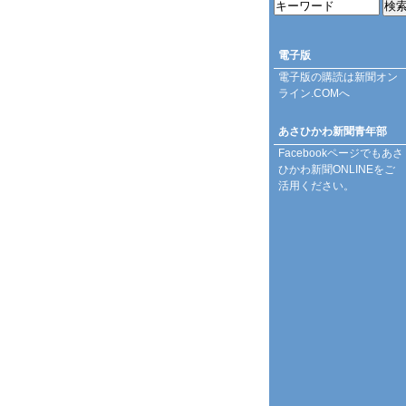
電子版
電子版の購読は
新聞オン
ライン.COM
へ
あさひかわ新聞青年部
Facebookページ
でもあさ
ひかわ新聞ONLINEをご
活用ください。