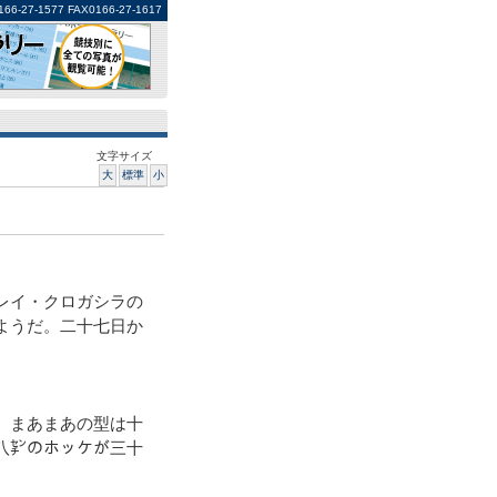
1577 FAX0166-27-1617
文字サイズ
大
標準
小
レイ・クロガシラの
ようだ。二十七日か
。まあまあの型は十
八㌢のホッケが三十