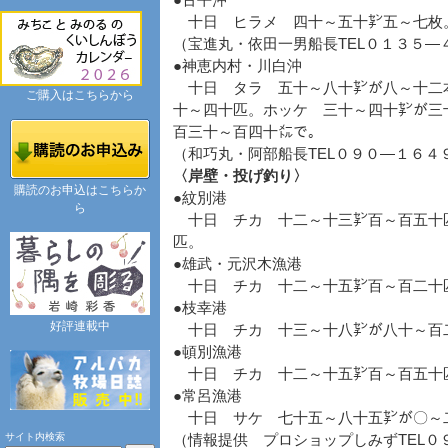
●古平沖
十日 ヒラメ 四十～五十㌢五～七枚
（宝進丸・依田一男船長TEL０１３５―
●神恵内村・川白沖
十日 タラ 五十～八十㌢が八～十二
ご購入はこちらから
十～四十匹。ホッケ 三十～四十㌢が三
百三十～百四十㍍で。
（和巧丸・阿部船長TEL０９０―１６４
〈岸壁・投げ釣り〉
購読のお申込はこちらか
●紋別港
ら
十日 チカ 十二～十三㌢百～百五十
匹。
●雄武・元沢木漁港
十日 チカ 十二～十五㌢百～百二
●枝幸港
好評連載中
十日 チカ 十三～十八㌢が八十～百
●頓別漁港
十日 チカ 十二～十五㌢百～百五十
●常呂漁港
十日 サケ 七十五～八十五㌢が〇～
サイト内検索
（情報提供 プロショップしみずTEL０