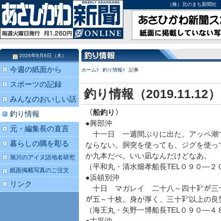
（株）北のまち新聞社 北海道
2026年8月6日（木）
今週の紙面から
ホーム
釣り情報
記事
スポーツの記録
釣り情報（2019.11.12）
みんなのおいしい話
〈船釣り〉
釣り情報
●興部沖
元・編集長の直言
十一日 一週間ぶりに出た。アッペ潮
暮らしの隅を彫る
ならない。胴突を使っても、ジグを使っ
か九本だべ。いい凪なんだけどなあ。
旭川のアイヌ語地名研究
（平和丸・清水畑孝船長TEL０９０―２
紙面掲載写真のご注文
●浜頓別沖
リンク
十日 マガレイ 二十八～四十㌢が三
が五～十枚。身が厚く、三十㌢以上の良
（海王丸・矢野一博船長TEL０９０―４