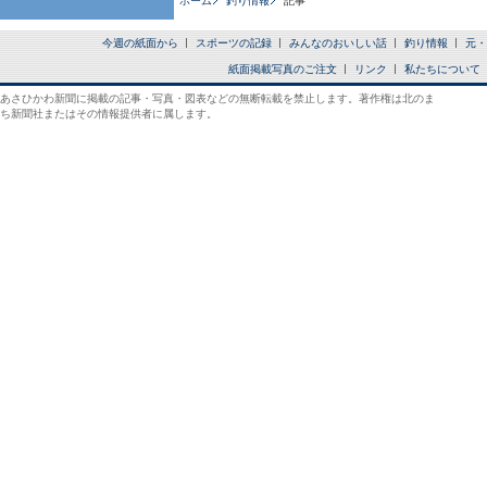
ホーム
釣り情報
記事
今週の紙面から
スポーツの記録
みんなのおいしい話
釣り情報
元・
紙面掲載写真のご注文
リンク
私たちについて
あさひかわ新聞に掲載の記事・写真・図表などの無断転載を禁止します。著作権は北のま
ち新聞社またはその情報提供者に属します。