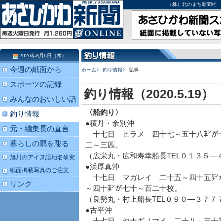
（株）北のまち新聞社 北海道
2026年8月6日（木）
今週の紙面から
ホーム
釣り情報
記事
スポーツの記録
釣り情報（2020.5.19）
みんなのおいしい話
〈船釣り〉
釣り情報
●積丹・余別沖
元・編集長の直言
十七日 ヒラメ 四十七～五十八㌢が
暮らしの隅を彫る
二～三匹。
（広栄丸・広和寿幸船長TEL０１３５―
旭川のアイヌ語地名研究
●浜厚真沖
紙面掲載写真のご注文
十七日 マガレイ 二十五～四十五㌢
リンク
～四十㌢が七十～百二十枚。
（良勢丸・村上船長TEL０９０―３７７
●古平沖