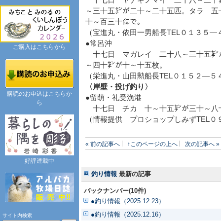
十七日 ヤナギノマイ 二十八～三十
～三十五㌢が二十～二十五匹。タラ 五
十～百三十㍍で。
（宝進丸・依田一男船長TEL０１３５―
●常呂沖
ご購入はこちらから
十七日 マガレイ 二十八～三十五㌢
～四十㌢が十～十五枚。
（栄進丸・山田勲船長TEL０１５２―５
〈岸壁・投げ釣り〉
購読のお申込はこちらか
●留萌・礼受漁港
ら
十七日 チカ 十～十五㌢が三十～八
（情報提供 プロショップしみずTEL０
« 前の記事へ
↑このページの上へ
次の記事へ »
好評連載中
釣り情報
最新の記事
バックナンバー(10件)
●釣り情報（2025.12.23）
●釣り情報（2025.12.16）
サイト内検索