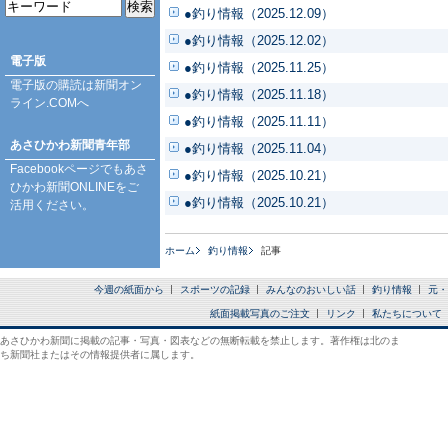
●釣り情報（2025.12.09）
●釣り情報（2025.12.02）
電子版
●釣り情報（2025.11.25）
電子版の購読は
新聞オン
●釣り情報（2025.11.18）
ライン.COM
へ
●釣り情報（2025.11.11）
あさひかわ新聞青年部
●釣り情報（2025.11.04）
Facebookページ
でもあさ
●釣り情報（2025.10.21）
ひかわ新聞ONLINEをご
●釣り情報（2025.10.21）
活用ください。
ホーム
釣り情報
記事
今週の紙面から
スポーツの記録
みんなのおいしい話
釣り情報
元・
紙面掲載写真のご注文
リンク
私たちについて
あさひかわ新聞に掲載の記事・写真・図表などの無断転載を禁止します。著作権は北のま
ち新聞社またはその情報提供者に属します。