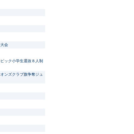
奪大会
ンピック小学生選抜８人制
イオンズクラブ旗争奪ジュ