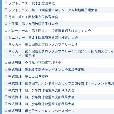
ソフトテニス 秋季加盟団体戦
ソフトテニス 第３３回全道中学インドア旭川地区予選大会
弓道 第６１回秋季市民体育大会
空手道 第２８回秋季選手権大会
バレーボール 第６回道北・道東家庭婦人はまなす大会
ミニバレー 第２１回北海道新聞社杯道北大会
サッカー 第１回道北ブロックカブスＵ―１４
サッカー 第１回道北ブロックカブスＵ―１５兼第１６回旭川大雪ラ
ニアユース選手権
軟式野球 会長旗兼秋季選手権大会
軟式野球 道北５支部チャンピオン大会出場決定戦
軟式野球 第１１回孝照杯
軟式野球 第３回マルハンドリームカップ全国草野球トーナメント旭
軟式野球 旭川少年野球連盟東支部秋季大会
軟式野球 旭川少年野球連盟南支部秋季大会
軟式野球 旭川少年野球連盟西支部秋季大会
軟式野球 母と子のチャレンジベースボール