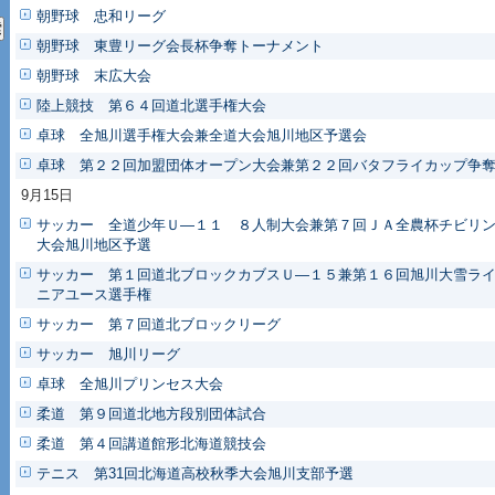
朝野球 忠和リーグ
朝野球 東豊リーグ会長杯争奪トーナメント
朝野球 末広大会
陸上競技 第６４回道北選手権大会
卓球 全旭川選手権大会兼全道大会旭川地区予選会
卓球 第２２回加盟団体オープン大会兼第２２回バタフライカップ争
9月15日
サッカー 全道少年Ｕ―１１ ８人制大会兼第７回ＪＡ全農杯チビリ
大会旭川地区予選
サッカー 第１回道北ブロックカブスＵ―１５兼第１６回旭川大雪ラ
ニアユース選手権
サッカー 第７回道北ブロックリーグ
サッカー 旭川リーグ
卓球 全旭川プリンセス大会
柔道 第９回道北地方段別団体試合
柔道 第４回講道館形北海道競技会
テニス 第31回北海道高校秋季大会旭川支部予選