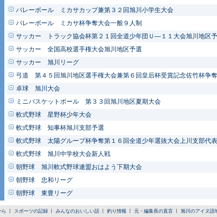
バレーボール ミカサカップ兼第３２回旭川小学生大会
バレーボール ミカサ杯争奪大会一般９人制
サッカー トラック協会杯第２１回全道少年団Ｕ―１１大会旭川地区
サッカー 全国高校選手権大会旭川地区予選
サッカー 旭川リーグ
弓道 第４５回旭川地区選手権大会兼第６回皇后杯受賞記念佐竹杯争
卓球 旭川大会
ミニバスケットボール 第３３回旭川地区夏期大会
軟式野球 星野杯少年大会
軟式野球 知事杯旭川支部予選
軟式野球 太陽グループ杯争奪第１６回全道少年選抜大会上川支部代
軟式野球 旭川中学校大会新人戦
朝野球 旭川軟式野球連盟おはよう下期大会
朝野球 忠和リーグ
朝野球 東豊リーグ
から
スポーツの記録
みんなのおいしい話
釣り情報
元・編集長の直言
旭川のアイヌ語