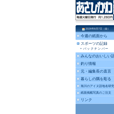
2026年8月7日（金）
今週の紙面から
スポーツの記録
バックナンバー
みんなのおいしい
釣り情報
元・編集長の直言
暮らしの隅を彫る
旭川のアイヌ語地名研
紙面掲載写真のご注文
リンク