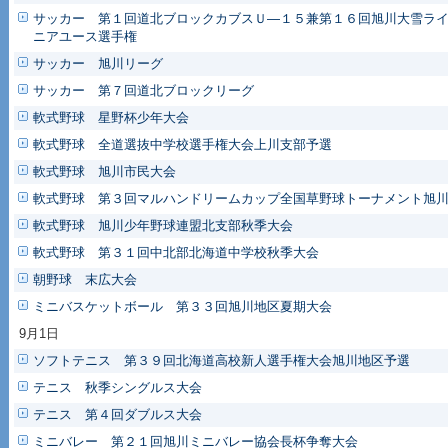
サッカー 第１回道北ブロックカブスＵ―１５兼第１６回旭川大雪ラ
ニアユース選手権
サッカー 旭川リーグ
サッカー 第７回道北ブロックリーグ
軟式野球 星野杯少年大会
軟式野球 全道選抜中学校選手権大会上川支部予選
軟式野球 旭川市民大会
軟式野球 第３回マルハンドリームカップ全国草野球トーナメント旭
軟式野球 旭川少年野球連盟北支部秋季大会
軟式野球 第３１回中北部北海道中学校秋季大会
朝野球 末広大会
ミニバスケットボール 第３３回旭川地区夏期大会
9月1日
ソフトテニス 第３９回北海道高校新人選手権大会旭川地区予選
テニス 秋季シングルス大会
テニス 第４回ダブルス大会
ミニバレー 第２１回旭川ミニバレー協会長杯争奪大会