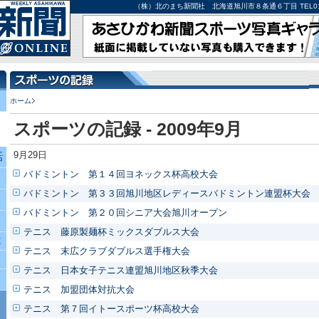
（株）北のまち新聞社 北海道旭川市８条通６丁目 TEL0166-27-
ホーム
スポーツの記録 - 2009年9月
9月29日
話
バドミントン 第１４回ヨネックス杯高校大会
バドミントン 第３３回旭川地区レディースバドミントン連盟杯大会
バドミントン 第２０回シニア大会旭川オープン
テニス 藤原製麺杯ミックスダブルス大会
究
テニス 末広クラブダブルス選手権大会
テニス 日本女子テニス連盟旭川地区秋季大会
テニス 加盟団体対抗大会
テニス 第７回イトースポーツ杯高校大会