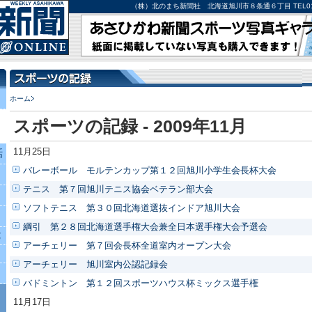
（株）北のまち新聞社 北海道旭川市８条通６丁目 TEL0166-27-
ホーム
スポーツの記録 - 2009年11月
11月25日
話
バレーボール モルテンカップ第１２回旭川小学生会長杯大会
テニス 第７回旭川テニス協会ベテラン部大会
ソフトテニス 第３０回北海道選抜インドア旭川大会
綱引 第２８回北海道選手権大会兼全日本選手権大会予選会
究
アーチェリー 第７回会長杯全道室内オープン大会
アーチェリー 旭川室内公認記録会
バドミントン 第１２回スポーツハウス杯ミックス選手権
11月17日