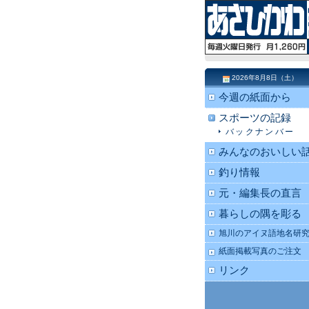
2026年8月8日（土）
今週の紙面から
スポーツの記録
バックナンバー
みんなのおいしい
釣り情報
元・編集長の直言
暮らしの隅を彫る
旭川のアイヌ語地名研
紙面掲載写真のご注文
リンク