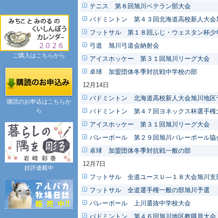
テニス 第８回旭川ベテラン部大会
バドミントン 第４３回北海道高校新人大会
フットサル 第１８回ふじ・ウェスタン杯少
弓道 旭川弓道会納射会
ご購入はこちらから
アイスホッケー 第３１回旭川リーグ大会
卓球 加盟団体冬季対抗戦中学校の部
12月14日
バドミントン 北海道高校新人大会旭川地区
購読のお申込はこちらか
ら
バドミントン 第４７回ヨネックス杯選手権
アイスホッケー 第３１回旭川リーグ大会
バレーボール 第２９回旭川バレーボール協
卓球 加盟団体冬季対抗戦一般の部
12月7日
好評連載中
フットサル 全道ユースＵ―１８大会旭川支
フットサル 全道選手権一般の部旭川予選
バレーボール 上川選抜中学校大会
バドミントン 第４６回旭川地区教職員大会