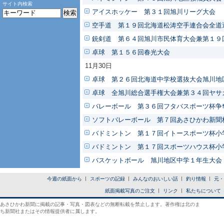
サイト内検索
アイスホッケー 第３１回旭川リーグ大会
空手道 第１９回北海道松涛空手連合会全道
銃剣道 第６４回旭川市民体育大会兼第１９
卓球 第１５６回春光大会
11月30日
卓球 第２６回北海道中学校選抜大会旭川地
卓球 全旭川総合選手権大会兼第３４回ヤサ
バレーボール 第３６回フタバスポーツ杯争
ソフトバレーボール 第７回あさひかわ新聞
バドミントン 第１７回イトースポーツ杯小
バドミントン 第１７回スポーツハウス杯小
バスケットボール 旭川地区中学１年生大会
今週の紙面から
スポーツの記録
みんなのおいしい話
釣り情報
元・
紙面掲載写真のご注文
リンク
私たちについて
あさひかわ新聞に掲載の記事・写真・図表などの無断転載を禁止します。著作権は北のま
ち新聞社またはその情報提供者に属します。