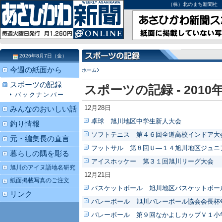
（株）北のまち新聞社 北海道
2026年8月7日（金）
今週の紙面から
ホーム
スポーツの記録
スポーツの記録 - 2010
バックナンバー
12月28日
みんなのおいしい話
卓球 旭川地区中学生新人大会
釣り情報
ソフトテニス 第４６回全道高校インドア大
元・編集長の直言
フットサル 第８回Ｕ―１４旭川地区ジュニ
暮らしの隅を彫る
アイスホッケー 第３１回旭川リーグ大会
旭川のアイヌ語地名研究
12月21日
紙面掲載写真のご注文
バスケットボール 旭川地区バスケットボー
リンク
バレーボール 旭川バレーボール協会会長杯
バレーボール 第９回なかよしカップＶ１小