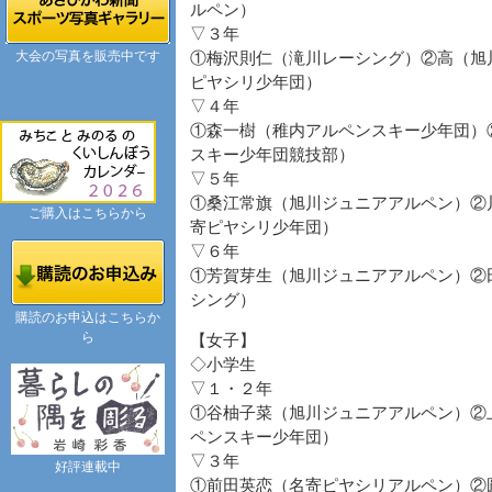
ルペン）
▽３年
大会の写真を販売中です
①梅沢則仁（滝川レーシング）②高（旭
ピヤシリ少年団）
▽４年
①森一樹（稚内アルペンスキー少年団）
スキー少年団競技部）
▽５年
①桑江常旗（旭川ジュニアアルペン）②
ご購入はこちらから
寄ピヤシリ少年団）
▽６年
①芳賀芽生（旭川ジュニアアルペン）②
シング）
購読のお申込はこちらか
ら
【女子】
◇小学生
▽１・２年
①谷柚子菜（旭川ジュニアアルペン）②
ペンスキー少年団）
▽３年
好評連載中
①前田英恋（名寄ピヤシリアルペン）②