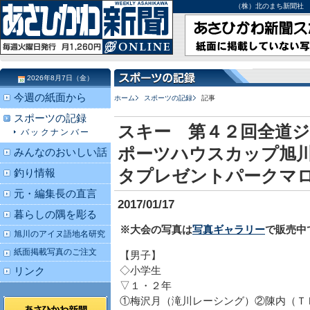
（株）北のまち新聞社 北海道
2026年8月7日（金）
今週の紙面から
ホーム
スポーツの記録
記事
スポーツの記録
スキー 第４２回全道
バックナンバー
ポーツハウスカップ旭
みんなのおいしい話
タプレゼントパークマ
釣り情報
元・編集長の直言
2017/01/17
暮らしの隅を彫る
※大会の写真は
写真ギャラリー
で販売中
旭川のアイヌ語地名研究
紙面掲載写真のご注文
【男子】
◇小学生
リンク
▽１・２年
①梅沢月（滝川レーシング）②陳内（Ｔ