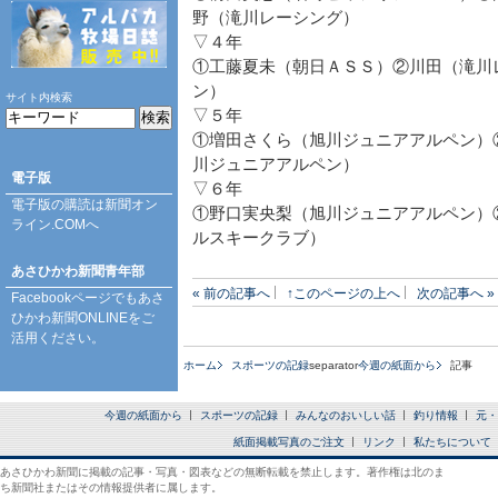
野（滝川レーシング）
▽４年
①工藤夏未（朝日ＡＳＳ）②川田（滝川
ン）
サイト内検索
▽５年
①増田さくら（旭川ジュニアアルペン）
川ジュニアアルペン）
電子版
▽６年
電子版の購読は
新聞オン
①野口実央梨（旭川ジュニアアルペン）
ライン.COM
へ
ルスキークラブ）
あさひかわ新聞青年部
« 前の記事へ
↑このページの上へ
次の記事へ »
Facebookページ
でもあさ
ひかわ新聞ONLINEをご
活用ください。
ホーム
スポーツの記録
separator
今週の紙面から
記事
今週の紙面から
スポーツの記録
みんなのおいしい話
釣り情報
元・
紙面掲載写真のご注文
リンク
私たちについて
あさひかわ新聞に掲載の記事・写真・図表などの無断転載を禁止します。著作権は北のま
ち新聞社またはその情報提供者に属します。