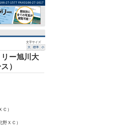
1577 FAX0166-27-1617
文字サイズ
大
標準
小
トリー旭川大
ース）
ＸＣ）
北野ＸＣ）