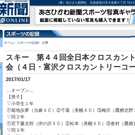
（株）北のまち新聞社 北海道旭川市８条通６丁目 TEL0166-27-
ホーム
スポーツの記録
記事
スキー 第４４回全日本クロスカン
会（４日・富沢クロスカントリーコ
話
2017/01/17
…オープン…
【男子】
究
▽小学生１年
①菊地歩夢（当麻ＸＣ）②千葉（美幌ＸＣ）③梅沢（鷹栖北野
▽同２年
①宮下慶太郎（伊の沢ＸＣ）②松本（美幌ＸＣ）③沓村（鷹栖
▽同３年