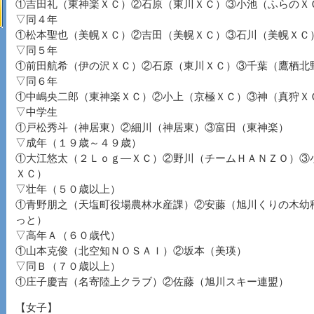
①吉田礼（東神楽ＸＣ）②石原（東川ＸＣ）③小池（ふらのＸ
▽同４年
①松本聖也（美幌ＸＣ）②吉田（美幌ＸＣ）③石川（美幌ＸＣ
▽同５年
①前田航希（伊の沢ＸＣ）②石原（東川ＸＣ）③千葉（鷹栖北
▽同６年
①中嶋央二郎（東神楽ＸＣ）②小上（京極ＸＣ）③神（真狩Ｘ
▽中学生
①戸松秀斗（神居東）②細川（神居東）③富田（東神楽）
▽成年（１９歳～４９歳）
①大江悠太（２Ｌｏｇ―ＸＣ）②野川（チームＨＡＮＺＯ）③
ＸＣ）
▽壮年（５０歳以上）
①青野朋之（天塩町役場農林水産課）②安藤（旭川くりの木幼
っと）
▽高年Ａ（６０歳代）
①山本克俊（北空知ＮＯＳＡＩ）②坂本（美瑛）
▽同Ｂ（７０歳以上）
①庄子慶吉（名寄陸上クラブ）②佐藤（旭川スキー連盟）
【女子】