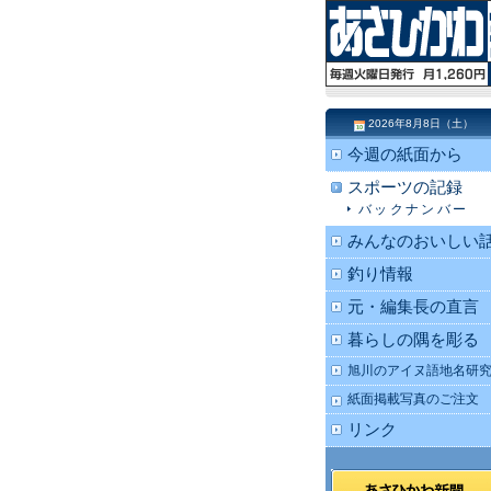
2026年8月8日（土）
今週の紙面から
スポーツの記録
バックナンバー
みんなのおいしい
釣り情報
元・編集長の直言
暮らしの隅を彫る
旭川のアイヌ語地名研
紙面掲載写真のご注文
リンク