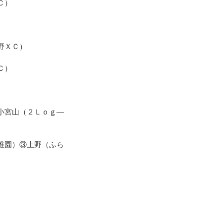
Ｃ）
）
野ＸＣ）
Ｃ）
小宮山（２Ｌｏｇ―
稚園）③上野（ふら