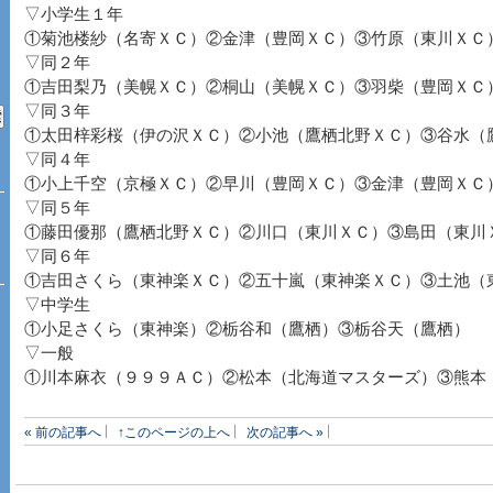
▽小学生１年
①菊池楼紗（名寄ＸＣ）②金津（豊岡ＸＣ）③竹原（東川ＸＣ
▽同２年
①吉田梨乃（美幌ＸＣ）②桐山（美幌ＸＣ）③羽柴（豊岡ＸＣ
▽同３年
①太田梓彩桜（伊の沢ＸＣ）②小池（鷹栖北野ＸＣ）③谷水（
▽同４年
①小上千空（京極ＸＣ）②早川（豊岡ＸＣ）③金津（豊岡ＸＣ
▽同５年
①藤田優那（鷹栖北野ＸＣ）②川口（東川ＸＣ）③島田（東川
▽同６年
①吉田さくら（東神楽ＸＣ）②五十嵐（東神楽ＸＣ）③土池（
▽中学生
①小足さくら（東神楽）②栃谷和（鷹栖）③栃谷天（鷹栖）
▽一般
①川本麻衣（９９９ＡＣ）②松本（北海道マスターズ）③熊本
« 前の記事へ
↑このページの上へ
次の記事へ »