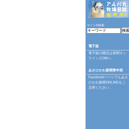
サイト内検索
電子版
電子版の購読は
新聞オン
ライン.COM
へ
あさひかわ新聞青年部
Facebookページ
でもあさ
ひかわ新聞ONLINEをご
活用ください。