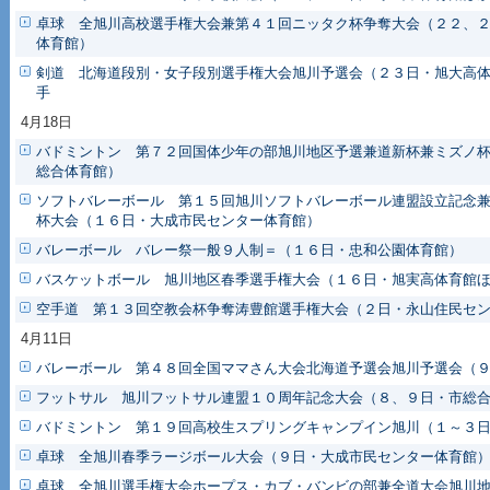
卓球 全旭川高校選手権大会兼第４１回ニッタク杯争奪大会（２２、
体育館）
剣道 北海道段別・女子段別選手権大会旭川予選会（２３日・旭大高
手
4月18日
バドミントン 第７２回国体少年の部旭川地区予選兼道新杯兼ミズノ
総合体育館）
ソフトバレーボール 第１５回旭川ソフトバレーボール連盟設立記念
杯大会（１６日・大成市民センター体育館）
バレーボール バレー祭一般９人制＝（１６日・忠和公園体育館）
バスケットボール 旭川地区春季選手権大会（１６日・旭実高体育館
空手道 第１３回空教会杯争奪涛豊館選手権大会（２日・永山住民セ
4月11日
バレーボール 第４８回全国ママさん大会北海道予選会旭川予選会（
フットサル 旭川フットサル連盟１０周年記念大会（８、９日・市総
バドミントン 第１９回高校生スプリングキャンプイン旭川（１～３
卓球 全旭川春季ラージボール大会（９日・大成市民センター体育館
卓球 全旭川選手権大会ホープス・カブ・バンビの部兼全道大会旭川