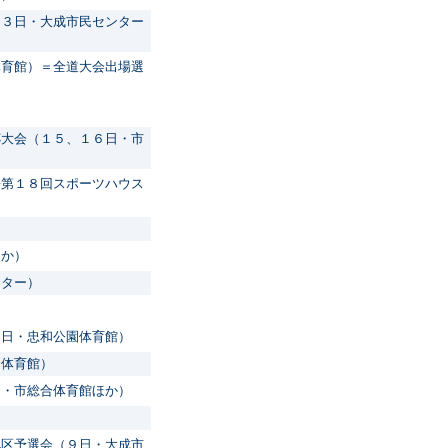
２３日・大成市民センター
体育館）＝全道大会出場選
杯大会（１５、１６日・市
兼第１８回スポーツハウス
ほか）
ンター）
９日・忠和公園体育館）
合体育館）
日・市総合体育館ほか）
）
地区予選会（９日・大成市