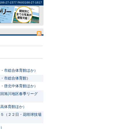
1577 FAX0166-27-1617
日・市総合体育館ほか）
日・市総合体育館）
日・啓北中体育館ほか）
５回旭川地区春季リーグ
実高体育館ほか）
１５（２２日・花咲球技場
か）