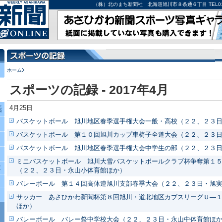
（株）北のまち新聞社 北海道旭川市８条通６丁目 TEL0166-27-
ホーム
スポーツの記録 - 2017年4月
4月25日
話
バスケットボール 旭川地区春季選手権大会一般・高校（２２、２３
バスケットボール 第１０回旭川カップ車椅子全道大会（２２、２３
バスケットボール 旭川地区春季選手権大会中学生の部（２２、２３
ミニバスケットボール 旭川大雪バスケットボールクラブ杯争奪第１
究
（２２、２３日・永山小体育館ほか）
バレーボール 第１４回高体連旭川支部春季大会（２２、２３日・旭
サッカー あさひかわ新聞杯第８回旭川・道北地区カブスリーグＵ―
ほか）
バレーボール バレー祭中学校大会（２２、２３日・永山中体育館ほ