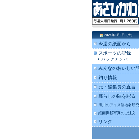
2026年8月8日（土）
今週の紙面から
スポーツの記録
バックナンバー
みんなのおいしい
釣り情報
元・編集長の直言
暮らしの隅を彫る
旭川のアイヌ語地名研
紙面掲載写真のご注文
リンク