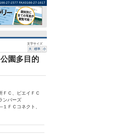
1577 FAX0166-27-1617
文字サイズ
大
標準
小
公園多目的
所ＦＣ、ビエイＦＣ
ランバーズ
―１ＦＣコネクト、