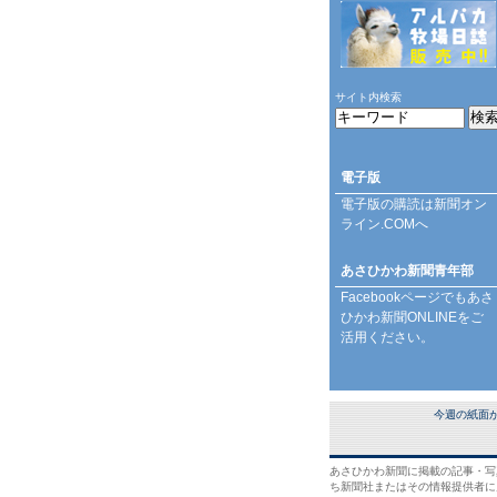
サイト内検索
電子版
電子版の購読は
新聞オン
ライン.COM
へ
あさひかわ新聞青年部
Facebookページ
でもあさ
ひかわ新聞ONLINEをご
活用ください。
今週の紙面
あさひかわ新聞に掲載の記事・写
ち新聞社またはその情報提供者に