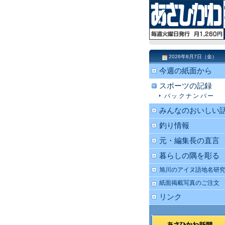
2026年8月7日（金）
今週の紙面から
スポーツの記録
バックナンバー
みんなのおいしい
釣り情報
元・編集長の直言
暮らしの隅を彫る
旭川のアイヌ語地名研
紙面掲載写真のご注文
リンク