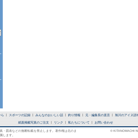
から
スポーツの記録
みんなのおいしい話
釣り情報
元・編集長の直言
旭川のアイヌ語
紙面掲載写真のご注文
リンク
私たちについて
お問い合わせ
真・図表などの無断転載を禁止します。著作権は北のま
© KITANOMACHI NE
属します。