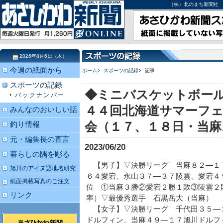
（株）北のまち新聞社 北海道
2026年8月6日（木）
今週の紙面から
ホーム
スポーツの記録
記事
スポーツの記録
◆ミニバスケットボー
バックナンバー
４４回北海道サマーフ
みんなのおいしい話
会（１７、１８日・当
釣り情報
元・編集長の直言
2023/06/20
暮らしの隅を彫る
【男子】▽決勝リーグ 当麻８２―１
旭川のアイヌ語地名研究
６４愛宕、永山３７―３７陵雲、愛宕４
紙面掲載写真のご注文
位 ①当麻３勝②愛宕２勝１敗③陵雲２
リンク
率）▽最優秀選手 石黒岳大（当麻）
【女子】▽決勝リーグ 千代田３５―
ドルフィン、当麻４９―１７旭川ドルフ