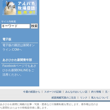
サイト内検索
電子版
電子版の購読は
新聞オン
ライン.COM
へ
あさひかわ新聞青年部
Facebookページ
でもあさ
ひかわ新聞ONLINEをご
活用ください。
今週の紙面から
スポーツの記録
みんなのおいしい話
釣り情報
元・
紙面掲載写真のご注文
リンク
私たちについて
あさひかわ新聞に掲載の記事・写真・図表などの無断転載を禁止します。著作権は北のま
ち新聞社またはその情報提供者に属します。