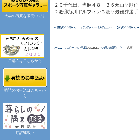
２０千代田、当麻４８―３６永山▽順位
２敗④旭川ドルフィン３敗▽最優秀選手
大会の写真を販売中です
« 前の記事へ
↑このページの上へ
次の記事へ »
ホーム
スポーツの記録
separator
今週の紙面から
記事
ご購入はこちらから
購読のお申込はこちらか
ら
好評連載中