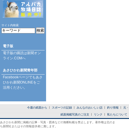
サイト内検索
電子版
電子版の購読は
新聞オン
ライン.COM
へ
あさひかわ新聞青年部
Facebookページ
でもあさ
ひかわ新聞ONLINEをご
活用ください。
今週の紙面から
スポーツの記録
みんなのおいしい話
釣り情報
元・
紙面掲載写真のご注文
リンク
私たちについて
あさひかわ新聞に掲載の記事・写真・図表などの無断転載を禁止します。著作権は北のま
ち新聞社またはその情報提供者に属します。