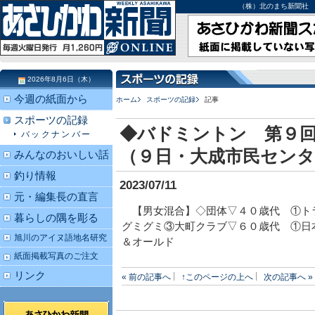
（株）北のまち新聞社 北海道
2026年8月6日（木）
今週の紙面から
ホーム
スポーツの記録
記事
スポーツの記録
◆バドミントン 第９
バックナンバー
（９日・大成市民センタ
みんなのおいしい話
釣り情報
2023/07/11
元・編集長の直言
【男女混合】◇団体▽４０歳代 ①ト
暮らしの隅を彫る
グミグミ③大町クラブ▽６０歳代 ①日
旭川のアイヌ語地名研究
＆オールド
紙面掲載写真のご注文
リンク
« 前の記事へ
↑このページの上へ
次の記事へ »