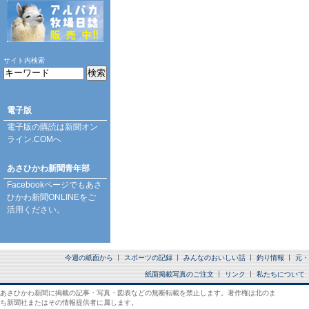
サイト内検索
電子版
電子版の購読は
新聞オン
ライン.COM
へ
あさひかわ新聞青年部
Facebookページ
でもあさ
ひかわ新聞ONLINEをご
活用ください。
今週の紙面から
スポーツの記録
みんなのおいしい話
釣り情報
元・
紙面掲載写真のご注文
リンク
私たちについて
あさひかわ新聞に掲載の記事・写真・図表などの無断転載を禁止します。著作権は北のま
ち新聞社またはその情報提供者に属します。