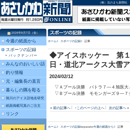
（株）北のまち新聞社 北海道
2026年8月7日（金）
今週の紙面から
ホーム
スポーツの記録
記事
スポーツの記録
◆アイスホッケー 第１
バックナンバー
日・道北アークス大雪
みんなのおいしい話
釣り情報
2024/02/12
元・編集長の直言
▽Ａプール決勝 バトラ７―４旭医大
暮らしの隅を彫る
▽Ｂプール決勝 モモンガーズ９―７
旭川のアイヌ語地名研究
紙面掲載写真のご注文
« 前の記事へ
↑このページの上へ
次の記事へ »
リンク
ホーム
スポーツの記録
separator
今週の紙面から
記事