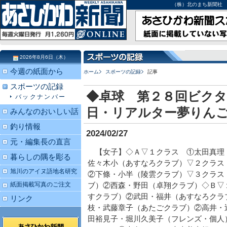
（株）北のまち新聞社 北海道
2026年8月6日（木）
今週の紙面から
ホーム
スポーツの記録
記事
スポーツの記録
◆卓球 第２８回ビク
バックナンバー
日・リアルター夢りん
みんなのおいしい話
釣り情報
2024/02/27
元・編集長の直言
【女子】◇Ａ▽１クラス ①太田真理
暮らしの隅を彫る
佐々木小（あすなろクラブ）▽２クラス
旭川のアイヌ語地名研究
②下條・小半（陵雲クラブ）▽３クラス
紙面掲載写真のご注文
ブ）②西森・野田（卓翔クラブ）◇Ｂ▽
すクラブ）②武田・福井（あすなろクラ
リンク
枝・武藤章子（あたごクラブ）②高井・
田裕見子・堀川久美子（フレンズ・個人