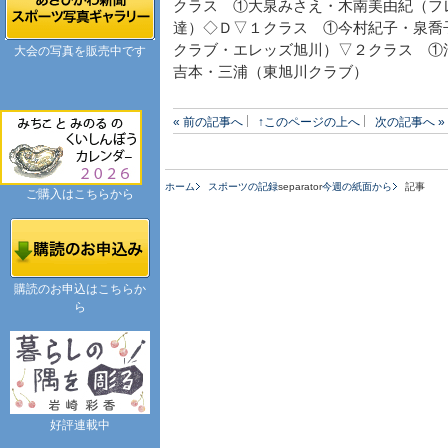
クラス ①大泉みさえ・木南美由紀（フ
達）◇Ｄ▽１クラス ①今村紀子・泉喬
クラブ・エレッズ旭川）▽２クラス ①
大会の写真を販売中です
吉本・三浦（東旭川クラブ）
« 前の記事へ
↑このページの上へ
次の記事へ »
ホーム
スポーツの記録
separator
今週の紙面から
記事
ご購入はこちらから
購読のお申込はこちらか
ら
好評連載中