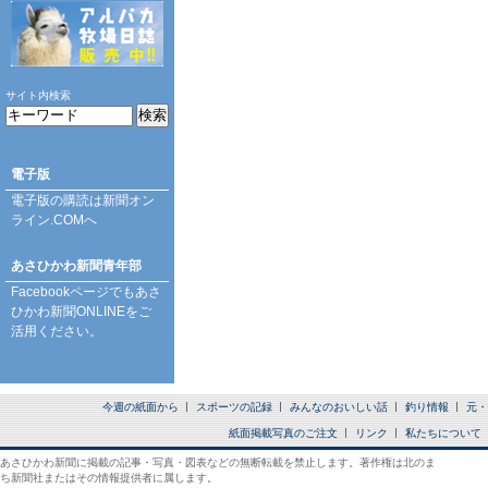
サイト内検索
電子版
電子版の購読は
新聞オン
ライン.COM
へ
あさひかわ新聞青年部
Facebookページ
でもあさ
ひかわ新聞ONLINEをご
活用ください。
今週の紙面から
スポーツの記録
みんなのおいしい話
釣り情報
元・
紙面掲載写真のご注文
リンク
私たちについて
あさひかわ新聞に掲載の記事・写真・図表などの無断転載を禁止します。著作権は北のま
ち新聞社またはその情報提供者に属します。