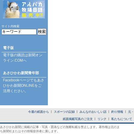
サイト内検索
電子版
電子版の購読は
新聞オン
ライン.COM
へ
あさひかわ新聞青年部
Facebookページ
でもあさ
ひかわ新聞ONLINEをご
活用ください。
今週の紙面から
スポーツの記録
みんなのおいしい話
釣り情報
元・
紙面掲載写真のご注文
リンク
私たちについて
あさひかわ新聞に掲載の記事・写真・図表などの無断転載を禁止します。著作権は北のま
ち新聞社またはその情報提供者に属します。