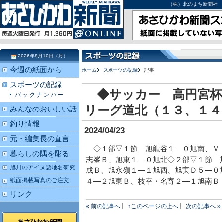
（株）北のまち新聞社 北海道
2026年8月10日（月）
今週の紙面から
ホーム
スポーツの記録
記事
スポーツの記録
◆サッカー 高円宮杯
バックナンバー
リーグ道北（１３、１４
みんなのおいしい話
釣り情報
2024/04/23
元・編集長の直言
◇１部▽１節 旭龍谷１―０旭南、Ｖ
暮らしの隅を彫る
志峯Ｂ、旭東１―０旭北◇２部▽１節 
旭川のアイヌ語地名研究
成Ｂ、旭永嶺１―１旭西、旭実Ｄ５―０
紙面掲載写真のご注文
４―２旭東Ｂ、枝幸・名寄２―１旭南Ｂ
リンク
« 前の記事へ
↑このページの上へ
次の記事へ »