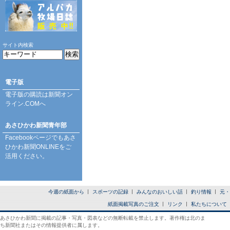
サイト内検索
電子版
電子版の購読は
新聞オン
ライン.COM
へ
あさひかわ新聞青年部
Facebookページ
でもあさ
ひかわ新聞ONLINEをご
活用ください。
今週の紙面から
スポーツの記録
みんなのおいしい話
釣り情報
元・
紙面掲載写真のご注文
リンク
私たちについて
あさひかわ新聞に掲載の記事・写真・図表などの無断転載を禁止します。著作権は北のま
ち新聞社またはその情報提供者に属します。