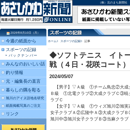
（株）北のまち新聞社 北海道
2026年8月10日（月）
今週の紙面から
ホーム
スポーツの記録
記事
スポーツの記録
◆ソフトテニス イト
バックナンバー
戦（４日・花咲コート）
みんなのおいしい話
釣り情報
2024/05/07
元・編集長の直言
【男子】▽Ａ級 ①チーム鳥忠②大成
暮らしの隅を彫る
Ｂ級 ①北電クラブ②大成クラブＣ③暁
旭川のアイヌ語地名研究
ラブＣ
紙面掲載写真のご注文
【女子】▽Ａ級 ①ウィズ旭川②旭実
女子クラブＡ②広陵中Ａ③大成クラブＢ
リンク
旭川中③旭川女子クラブＢ③当麻クラブ