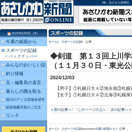
（株）北のまち新聞社 北海道
2026年8月6日（木）
今週の紙面から
ホーム
スポーツの記録
記事
スポーツの記録
◆剣道 第１３回上川学
バックナンバー
（１１月３０日・東光公
みんなのおいしい話
釣り情報
2024/12/03
元・編集長の直言
【男子】①札幌日大Ａ②旭永嶺③札幌
暮らしの隅を彫る
【女子】①札幌日大Ａ②北海③札幌厚
旭川のアイヌ語地名研究
紙面掲載写真のご注文
« 前の記事へ
↑このページの上へ
次の記事へ »
リンク
ホーム
スポーツの記録
separator
今週の紙面から
記事