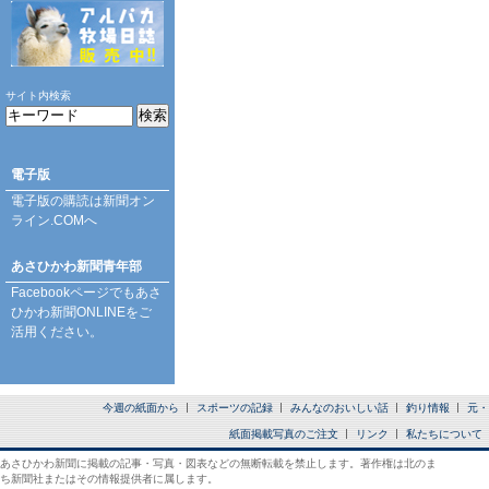
サイト内検索
電子版
電子版の購読は
新聞オン
ライン.COM
へ
あさひかわ新聞青年部
Facebookページ
でもあさ
ひかわ新聞ONLINEをご
活用ください。
今週の紙面から
スポーツの記録
みんなのおいしい話
釣り情報
元・
紙面掲載写真のご注文
リンク
私たちについて
あさひかわ新聞に掲載の記事・写真・図表などの無断転載を禁止します。著作権は北のま
ち新聞社またはその情報提供者に属します。