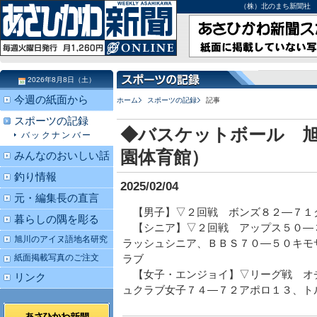
（株）北のまち新聞社 北海道
2026年8月8日（土）
今週の紙面から
ホーム
スポーツの記録
記事
スポーツの記録
◆バスケットボール 
バックナンバー
園体育館）
みんなのおいしい話
釣り情報
2025/02/04
元・編集長の直言
【男子】▽２回戦 ボンズ８２―７１
暮らしの隅を彫る
【シニア】▽２回戦 アップス５０―
旭川のアイヌ語地名研究
ラッシュシニア、ＢＢＳ７０―５０キモ
紙面掲載写真のご注文
ラブ
【女子・エンジョイ】▽リーグ戦 オ
リンク
ュクラブ女子７４―７２アポロ１３、ト