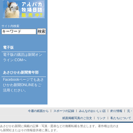
サイト内検索
電子版
電子版の購読は
新聞オン
ライン.COM
へ
あさひかわ新聞青年部
Facebookページ
でもあさ
ひかわ新聞ONLINEをご
活用ください。
今週の紙面から
スポーツの記録
みんなのおいしい話
釣り情報
元・
紙面掲載写真のご注文
リンク
私たちについて
あさひかわ新聞に掲載の記事・写真・図表などの無断転載を禁止します。著作権は北のま
ち新聞社またはその情報提供者に属します。