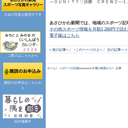
―０ＵＮＩＴＹ▽決勝 ＣＲＥＷ２―１
大会の写真を販売中です
あさひかわ新聞では、地域のスポーツ記
その他スポーツ情報を月額1,260円で読
電子版はこちら
« 前の記事へ
↑このページの上へ
次の記事へ »
ご購入はこちらから
ホーム
スポーツの記録
separator
今週の紙面から
記事
購読のお申込はこちらか
ら
好評連載中