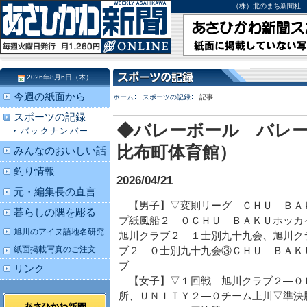
（株）北のまち新聞社 北海道
2026年8月6日（木）
今週の紙面から
ホーム
スポーツの記録
記事
スポーツの記録
◆バレーボール バレー
バックナンバー
比布町体育館）
みんなのおいしい話
釣り情報
2026/04/21
元・編集長の直言
【男子】▽変則リーグ ＣＨＵ―ＢＡ
暮らしの隅を彫る
プ紙風船２―０ＣＨＵ―ＢＡＫＵホッカ
旭川のアイヌ語地名研究
旭川クラブ２―１士別九十九会、旭川ク
紙面掲載写真のご注文
ブ２―０士別九十九会③ＣＨＵ―ＢＡＫ
ブ
リンク
【女子】▽１回戦 旭川クラブ２―０
所、ＵＮＩＴＹ２―０チーム上川▽準決