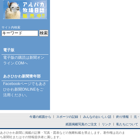
サイト内検索
電子版
電子版の購読は
新聞オン
ライン.COM
へ
あさひかわ新聞青年部
Facebookページ
でもあさ
ひかわ新聞ONLINEをご
活用ください。
今週の紙面から
スポーツの記録
みんなのおいしい話
釣り情報
元・
紙面掲載写真のご注文
リンク
私たちについて
あさひかわ新聞に掲載の記事・写真・図表などの無断転載を禁止します。著作権は北のま
ち新聞社またはその情報提供者に属します。