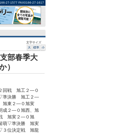
1577 FAX0166-27-1617
文字サイズ
大
標準
小
支部春季大
か）
２回戦 旭工２―０
▽準決勝 旭工２―
 旭東２―０旭実
明成２―０旭西、旭
戦 旭実２―０旭
留萌▽準決勝 旭実
▽３位決定戦 旭龍