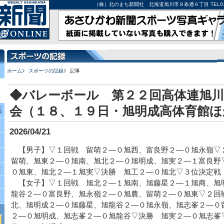
（株）北のまち新聞社 北海道旭川市８条通６丁目 TEL0166-27-
ホーム
スポーツの記録
記事
◆バレーボール 第２２回高体連旭川
会（１８、１９日・旭明成高体育館ほ
話
2026/04/21
【男子】▽１回戦 留萌２―０旭西、富良野２―０旭永嶺▽
留萌、旭東２―０旭南、旭北２―０旭明成、旭実２―１富良野
究
０旭東、旭北２―１旭実▽決勝 旭工２―０旭北▽３位決定戦
【女子】▽１回戦 旭北２―１旭南、旭藤星２―１旭商、旭
龍谷２―０富良野、旭永嶺２―０旭農、留萌２―０旭東▽２回
北、旭明成２―０旭藤星、旭龍谷２―０旭永嶺、旭志峯２―０
２―０旭明成、旭志峯２―０旭龍谷▽決勝 旭実２―０旭志峯