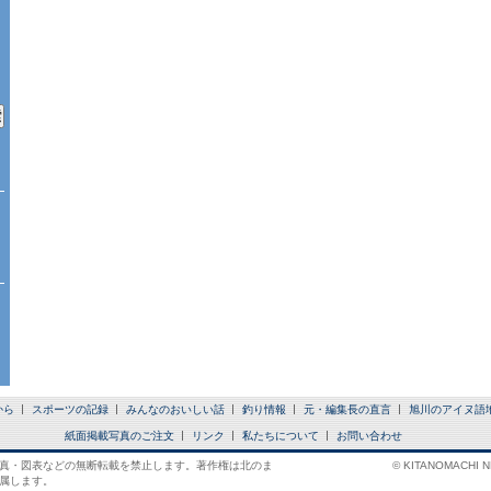
から
スポーツの記録
みんなのおいしい話
釣り情報
元・編集長の直言
旭川のアイヌ語
紙面掲載写真のご注文
リンク
私たちについて
お問い合わせ
真・図表などの無断転載を禁止します。著作権は北のま
© KITANOMACHI NE
属します。