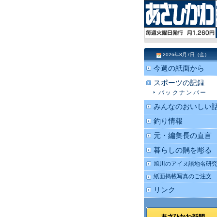
2026年8月7日（金）
今週の紙面から
スポーツの記録
バックナンバー
みんなのおいしい
釣り情報
元・編集長の直言
暮らしの隅を彫る
旭川のアイヌ語地名研
紙面掲載写真のご注文
リンク