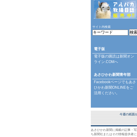
サイト内検索
電子版
電子版の購読は
新聞オン
ライン.COM
へ
あさひかわ新聞青年部
Facebookページ
でもあさ
ひかわ新聞ONLINEをご
活用ください。
今週の紙面
あさひかわ新聞に掲載の記事・写
ち新聞社またはその情報提供者に