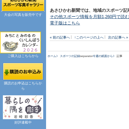
あさひかわ新聞では、地域のスポーツ記
大会の写真を販売中です
その他スポーツ情報を月額1,260円で読
電子版はこちら
« 前の記事へ
↑このページの上へ
次の記事へ »
ご購入はこちらから
ホーム
スポーツの記録
separator
今週の紙面から
記事
購読のお申込はこちらか
ら
好評連載中