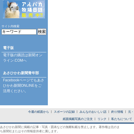
サイト内検索
電子版
電子版の購読は
新聞オン
ライン.COM
へ
あさひかわ新聞青年部
Facebookページ
でもあさ
ひかわ新聞ONLINEをご
活用ください。
今週の紙面から
スポーツの記録
みんなのおいしい話
釣り情報
元・
紙面掲載写真のご注文
リンク
私たちについて
あさひかわ新聞に掲載の記事・写真・図表などの無断転載を禁止します。著作権は北のま
ち新聞社またはその情報提供者に属します。