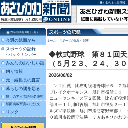
（株）北のまち新聞社 北海道
2026年8月10日（月）
今週の紙面から
ホーム
スポーツの記録
記事
スポーツの記録
◆軟式野球 第８１回天
バックナンバー
（５月２３、２４、３０
みんなのおいしい話
釣り情報
2026/06/02
元・編集長の直言
▽１回戦 比布町役場野球部６―２旭
暮らしの隅を彫る
ブレイクホーキンス、旭川市役所１１―
旭川のアイヌ語地名研究
ニューヤンキース▽２回戦 比布町役場
紙面掲載写真のご注文
部３―１上川町役場、旭川市役所２―１
ルズ▽準決勝 旭川市消防署野球部１―
リンク
０旭川市役所▽決勝 ＪＡあさひかわ３