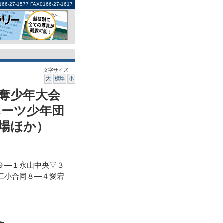
1577 FAX0166-27-1617
文字サイズ
大
標準
小
奪少年大会
ポーツ少年団
場ほか）
９―１永山中央▽３
三小合同８―４愛宕