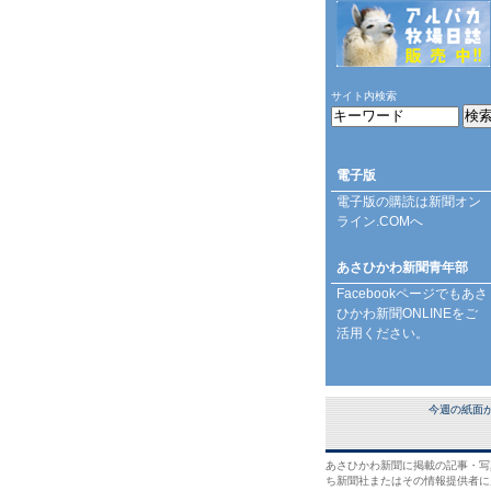
サイト内検索
電子版
電子版の購読は
新聞オン
ライン.COM
へ
あさひかわ新聞青年部
Facebookページ
でもあさ
ひかわ新聞ONLINEをご
活用ください。
今週の紙面
あさひかわ新聞に掲載の記事・写
ち新聞社またはその情報提供者に