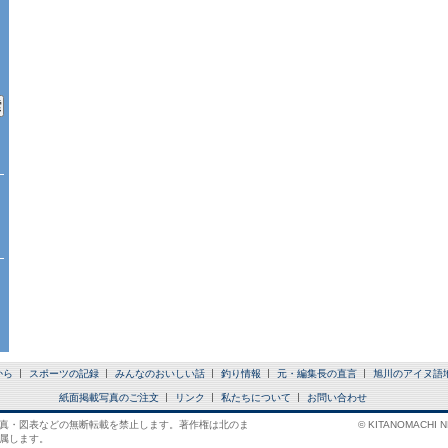
から
スポーツの記録
みんなのおいしい話
釣り情報
元・編集長の直言
旭川のアイヌ語
紙面掲載写真のご注文
リンク
私たちについて
お問い合わせ
真・図表などの無断転載を禁止します。著作権は北のま
© KITANOMACHI NE
属します。