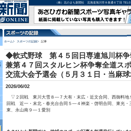
（株）北のまち新聞社 北海道旭川市８条通６丁目 TEL0166-27-
ホーム
スポーツの記録
記事
◆軟式野球 第４５回日専連旭川杯争
兼第４７回スタルヒン杯争奪全道ス
話
交流大会予選会（５月３１日・当麻球
2026/06/02
▽２回戦 東川大雪８―７大有・末広・近文合同、西御料地
究
回戦 近一・末北・春光台合同５―４神楽・啓明合同、東光・
東、永山南９―１愛別