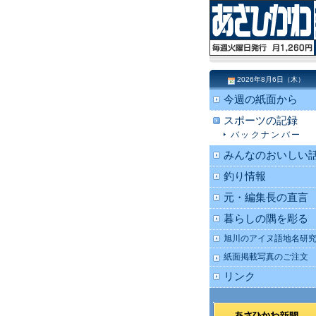
2026年8月6日（木）
今週の紙面から
スポーツの記録
バックナンバー
みんなのおいしい
釣り情報
元・編集長の直言
暮らしの隅を彫る
旭川のアイヌ語地名研
紙面掲載写真のご注文
リンク