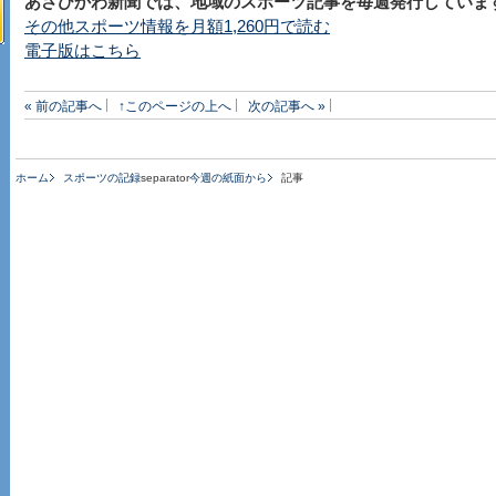
あさひかわ新聞では、地域のスポーツ記事を毎週発行していま
その他スポーツ情報を月額1,260円で読む
電子版はこちら
« 前の記事へ
↑このページの上へ
次の記事へ »
ホーム
スポーツの記録
separator
今週の紙面から
記事