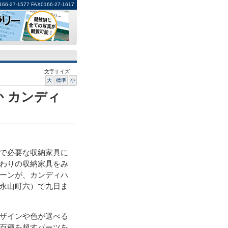
1577 FAX0166-27-1617
文字サイズ
大
標準
小
 カンディ
で必要な収納家具に
わりの収納家具をみ
ーンが、カンディハ
永山町六）で九日ま
ザインや色が選べる
百種を超すパーツを