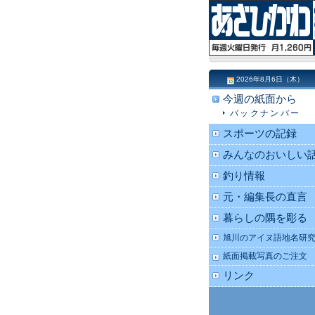
2026年8月6日（木）
今週の紙面から
バックナンバー
スポーツの記録
みんなのおいしい
釣り情報
元・編集長の直言
暮らしの隅を彫る
旭川のアイヌ語地名研
紙面掲載写真のご注文
リンク