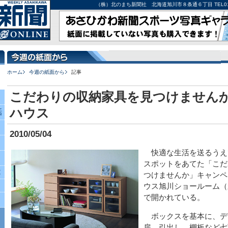
（株）北のまち新聞社 北海道旭川市８条通６丁目 TEL0166-27-
ホーム
今週の紙面から
記事
こだわりの収納家具を見つけませんか
ハウス
話
2010/05/04
快適な生活を送るうえ
スポットをあてた「こだ
究
つけませんか」キャンペ
ウス旭川ショールーム（
で開かれている。
ボックスを基本に、デ
扉、引出し、棚板など七