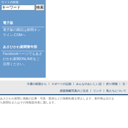
サイト内検索
電子版
電子版の購読は
新聞オン
ライン.COM
へ
あさひかわ新聞青年部
Facebookページ
でもあさ
ひかわ新聞ONLINEをご
活用ください。
今週の紙面から
スポーツの記録
みんなのおいしい話
釣り情報
元・
紙面掲載写真のご注文
リンク
私たちについて
あさひかわ新聞に掲載の記事・写真・図表などの無断転載を禁止します。著作権は北のま
ち新聞社またはその情報提供者に属します。