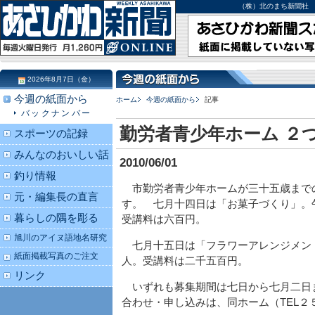
（株）北のまち新聞社 北海道
2026年8月7日（金）
今週の紙面から
ホーム
今週の紙面から
記事
バックナンバー
勤労者青少年ホーム ２
スポーツの記録
みんなのおいしい話
2010/06/01
釣り情報
市勤労者青少年ホームが三十五歳まで
元・編集長の直言
す。 七月十四日は「お菓子づくり」。
暮らしの隅を彫る
受講料は六百円。
旭川のアイヌ語地名研究
七月十五日は「フラワーアレンジメン
紙面掲載写真のご注文
人。受講料は二千五百円。
リンク
いずれも募集期間は七日から七月二日
合わせ・申し込みは、同ホーム（TEL２