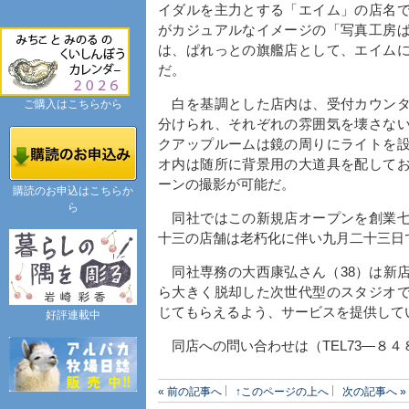
イダルを主力とする「エイム」の店名
がカジュアルなイメージの「写真工房
は、ぱれっとの旗艦店として、エイム
だ。
白を基調とした店内は、受付カウンタ
ご購入はこちらから
分けられ、それぞれの雰囲気を壊さな
クアップルームは鏡の周りにライトを
オ内は随所に背景用の大道具を配して
ーンの撮影が可能だ。
購読のお申込はこちらか
ら
同社ではこの新規店オープンを創業七
十三の店舗は老朽化に伴い九月二十三日
同社専務の大西康弘さん（38）は新
ら大きく脱却した次世代型のスタジオ
じてもらえるよう、サービスを提供して
好評連載中
同店への問い合わせは（TEL73―８４
« 前の記事へ
↑このページの上へ
次の記事へ »