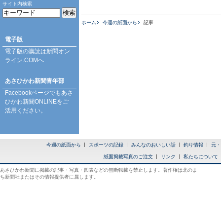
サイト内検索
ホーム
今週の紙面から
記事
電子版
電子版の購読は
新聞オン
ライン.COM
へ
あさひかわ新聞青年部
Facebookページ
でもあさ
ひかわ新聞ONLINEをご
活用ください。
今週の紙面から
スポーツの記録
みんなのおいしい話
釣り情報
元・
紙面掲載写真のご注文
リンク
私たちについて
あさひかわ新聞に掲載の記事・写真・図表などの無断転載を禁止します。著作権は北のま
ち新聞社またはその情報提供者に属します。