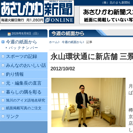
（株）北のまち新聞社 北海道
2026年8月9日（日）
今週の紙面から
ホーム
今週の紙面から
記事
バックナンバー
永山環状通に新店舗 三
スポーツの記録
みんなのおいしい話
2012/10/02
釣り情報
元・編集長の直言
暮らしの隅を彫る
ぱ
旭川のアイヌ語地名研究
紙面掲載写真のご注文
リンク