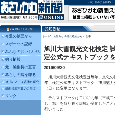
（株）北のまち新聞社 北海道
2026年8月6日（木）
今週の紙面から
ホーム
お知らせ
,
今週の紙面から
記事
スポーツの記録
旭川大雪観光文化検定 試
みんなのおいしい話
定公式テキストブック
釣り情報
元・編集長の直言
2016/09/20
暮らしの隅を彫る
旭川大雪観光文化検定は毎年、文化の
旭川のアイヌ語地名研究
年、検定公式テキストブック「旭川魅力
（日）に変更になります。
紙面掲載写真のご注文
リンク
テキストブックは二〇〇九年（平成二
し、旭川を取り巻く環境が変化したこと
行いました。