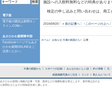
施設への入館料無料などの特典がありま
検定の申し込みと問い合わせは、商工会
電子版
電子版の購読は
新聞オン
2016/09/20
« 前の記事へ
↑このページの上へ
ライン.COM
へ
あさひかわ新聞青年部
ホーム
お知らせ
,
今週の紙面から
記事
Facebookページ
でもあさ
ひかわ新聞ONLINEをご
活用ください。
今週の紙面から
スポーツの記録
みんなのおいしい話
釣り情報
元・
紙面掲載写真のご注文
リンク
私たちについて
あさひかわ新聞に掲載の記事・写真・図表などの無断転載を禁止します。著作権は北のま
ち新聞社またはその情報提供者に属します。