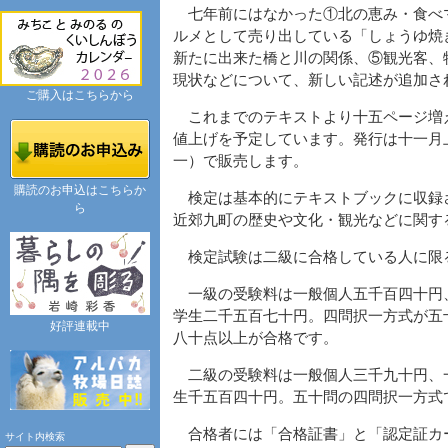
七年前にはなかった①北の恵み・食べ
ルメとして売り出している「しょうゆ焼
新たに出来た橋と川の関係、⑤観光客、
現状などについて、新しい記述が追加さ
ご購入はこちらから
これまでのテキストより十五ページ増
値上げを予定しています。発行は十一月
一）で販売します。
購読のお申込はこちらか
検定は基本的にテキストブックに収録
ら
近郊九町の歴史や文化・観光などに関す
検定試験は二級に合格している人に限
一級の受験料は一般個人五千百四十円
学生二千五百七十円。四問択一方式が五
好評連載中
八十点以上が合格です。
二級の受験料は一般個人三千九十円、
生千五百四十円。五十問の四問択一方式
合格者には「合格証書」と「認定証カ
サイト内検索