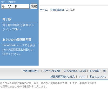
サイト内検索
ホーム
今週の紙面から
記事
電子版
電子版の購読は
新聞オン
ライン.COM
へ
あさひかわ新聞青年部
Facebookページ
でもあさ
ひかわ新聞ONLINEをご
活用ください。
今週の紙面から
スポーツの記録
みんなのおいしい話
釣り情報
元・
紙面掲載写真のご注文
リンク
私たちについて
あさひかわ新聞に掲載の記事・写真・図表などの無断転載を禁止します。著作権は北のま
ち新聞社またはその情報提供者に属します。