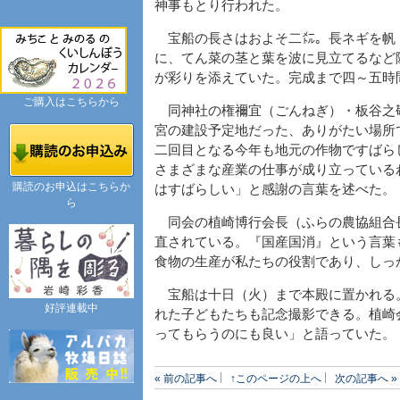
神事もとり行われた。
宝船の長さはおよそ二㍍。長ネギを帆
に、てん菜の茎と葉を波に見立てるなど
が彩りを添えていた。完成まで四～五時
ご購入はこちらから
同神社の権禰宜（ごんねぎ）・板谷之
宮の建設予定地だった、ありがたい場所
二回目となる今年も地元の作物ですばら
さまざまな産業の仕事が成り立っている
購読のお申込はこちらか
はすばらしい」と感謝の言葉を述べた。
ら
同会の植崎博行会長（ふらの農協組合
直されている。『国産国消』という言葉
食物の生産が私たちの役割であり、しっ
宝船は十日（火）まで本殿に置かれる
好評連載中
れた子どもたちも記念撮影できる。植崎
ってもらうのにも良い」と語っていた。
« 前の記事へ
↑このページの上へ
次の記事へ »