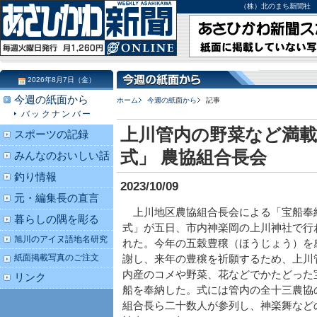
（株）北のまち新聞社 北海道
2026年8月7日（金）
今週の紙面から
ホーム
今週の紙面から
記事
バックナンバー
上川管内の野菜など満載
スポーツの記録
式」 農協組合長会
みんなのおいしい話
釣り情報
2023/10/09
元・編集長の直言
上川地区農協組合長会による「宝船奉
暮らしの隅を彫る
式」が五日、市内神楽岡の上川神社で行
旭川のアイヌ語地名研究
れた。今年の五穀豊穣（ほうじょう）を
紙面掲載写真のご注文
謝し、来年の豊穣を祈願するため、上川
内産のコメや野菜、花などでかたどった
リンク
船を奉納した。式には管内の全十三農協
組合長ら二十数人が参列し、神楽舞など