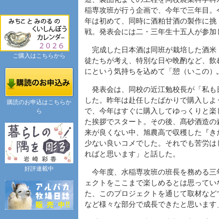
稲専攻班が行う企画で、今年で三年目。
年は初めて、同時に酒粕甘酒の製作に挑
戦。発表会には二・三年生十五人が参加
完成した日本酒は同班が栽培した酒米
ご購入はこちらから
徒たちが考え、特別な日や晩酌など、飲
にという気持ちを込めて「憩（いこの）
発表会は、同校の近江勉校長が「私も
した。昨年は赴任したばかりで購入しよ
購読のお申込はこちらか
で、今年はすぐに購入してゆっくりと楽
ら
た挨拶でスタート。その後、髙砂酒造の
来が良くない中、旭農高で収穫した『き
少ない良いコメでした。それでも苦労は
ればと思います」と話した。
好評連載中
今年度、水稲専攻班の班長を務める三
ェクトをここまで楽しめるとは思ってい
た、このプロジェクトを通じて取材など
など様々な部分で成長できたと思います