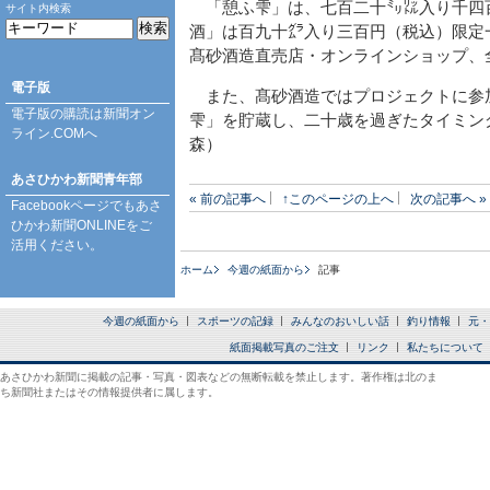
「憩ふ雫」は、七百二十㍉㍑入り千四
サイト内検索
酒」は百九十㌘入り三百円（税込）限定
髙砂酒造直売店・オンラインショップ、
電子版
また、髙砂酒造ではプロジェクトに参
電子版の購読は
新聞オン
雫」を貯蔵し、二十歳を過ぎたタイミン
ライン.COM
へ
森）
あさひかわ新聞青年部
« 前の記事へ
↑このページの上へ
次の記事へ »
Facebookページ
でもあさ
ひかわ新聞ONLINEをご
活用ください。
ホーム
今週の紙面から
記事
今週の紙面から
スポーツの記録
みんなのおいしい話
釣り情報
元・
紙面掲載写真のご注文
リンク
私たちについて
あさひかわ新聞に掲載の記事・写真・図表などの無断転載を禁止します。著作権は北のま
ち新聞社またはその情報提供者に属します。