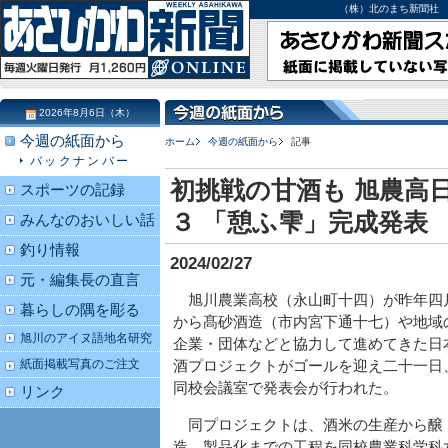
（株）北のまち新聞社 北海道
2026年8月6日（木）
今週の紙面から
ホーム
今週の紙面から
記事
バックナンバー
初挑戦の甘酒も 旭農高
スポーツの記録
３ 「憩ふ雫」完成発表
みんなのおいしい話
釣り情報
2024/02/27
元・編集長の直言
旭川農業高校（永山町十四）が昨年四
暮らしの隅を彫る
から髙砂酒造（市内宮下通十七）や地域
旭川のアイヌ語地名研究
企業・団体などと協力して進めてきた日
紙面掲載写真のご注文
酒プロジェクトがゴールを迎え二十一日
同校会議室で発表会が行われた。
リンク
同プロジェクトは、酒米の生産から醸
造、製品化までの工程を同校農業科学科