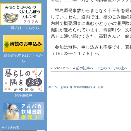
福島原発事故からまもなく十三年を経
していません。道内では、核のごみ最終
内村で概要調査に進むかどうかの瀬戸際
ご購入はこちらから
掘削が進められています。寿都町や、文
県）に通い続けてきた、高野さんと一緒に
参加は無料。申し込みも不要です。直
（TEL 22―１１７８）へ。
購読のお申込はこちらか
ら
2024/03/05
« 前の記事へ
↑このページの上へ
ホーム
お知らせ
,
今週の紙面から
記事
好評連載中
サイト内検索