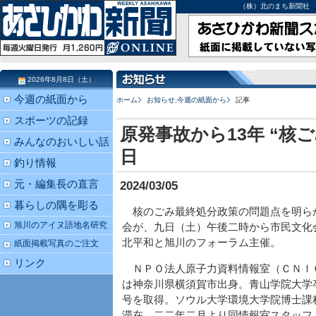
（株）北のまち新聞社 北海道
2026年8月8日（土）
今週の紙面から
ホーム
お知らせ
,
今週の紙面から
記事
スポーツの記録
原発事故から13年 “核
みんなのおいしい話
日
釣り情報
元・編集長の直言
2024/03/05
暮らしの隅を彫る
核のごみ最終処分政策の問題点を明ら
旭川のアイヌ語地名研究
会が、九日（土）午後二時から市民文化
北平和と旭川のフォーラム主催。
紙面掲載写真のご注文
リンク
ＮＰＯ法人原子力資料情報室（ＣＮＩ
は神奈川県横須賀市出身。青山学院大学
号を取得。ソウル大学環境大学院博士課
滞在。二二年二月より同情報室スタッフ