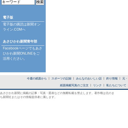
電子版
電子版の購読は
新聞オン
ライン.COM
へ
あさひかわ新聞青年部
Facebookページ
でもあさ
ひかわ新聞ONLINEをご
活用ください。
今週の紙面から
スポーツの記録
みんなのおいしい話
釣り情報
元・
紙面掲載写真のご注文
リンク
私たちについて
あさひかわ新聞に掲載の記事・写真・図表などの無断転載を禁止します。著作権は北のま
ち新聞社またはその情報提供者に属します。