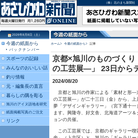
（株）北のまち新聞社 北海道
2026年8月8日（土）
今週の紙面から
ホーム
今週の紙面から
記事
バックナンバー
京都×旭川のものづくり
スポーツの記録
の工芸展―」 23日か
みんなのおいしい話
釣り情報
2024/08/20
元・編集長の直言
京都と旭川の作家による「素材と形―
暮らしの隅を彫る
の工芸展―」が二十三日（金）から、上
旭川のアイヌ語地名研究
夢「デザインギャラリー」（宮下通十一
紙面掲載写真のご注文
ます。興隆寺、好文舎、北海道アーツ＆
ョンの共催。
リンク
この工芸展では、京都のギャラリー喫
舍」（上京区）と、旭川の「ギャラリー