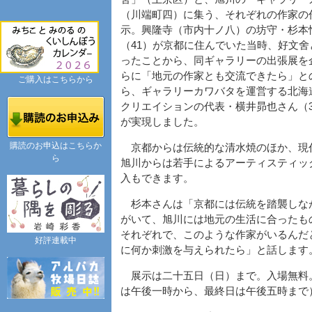
（川端町四）に集う、それぞれの作家の
示。興隆寺（市内十ノ八）の坊守・杉本
（41）が京都に住んでいた当時、好文舍
ったことから、同ギャラリーの出張展を
らに「地元の作家とも交流できたら」と
ご購入はこちらから
ら、ギャラリーカワバタを運営する北海
クリエイションの代表・横井昴也さん（
が実現しました。
購読のお申込はこちらか
京都からは伝統的な清水焼のほか、現
ら
旭川からは若手によるアーティスティッ
入もできます。
杉本さんは「京都には伝統を踏襲しな
がいて、旭川には地元の生活に合ったも
それぞれで、このような作家がいるんだ
好評連載中
に何か刺激を与えられたら」と話します
展示は二十五日（日）まで。入場無料
は午後一時から、最終日は午後五時まで