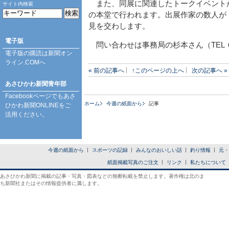
また、同展に関連したトークイベント
サイト内検索
の本堂で行われます。出展作家の数人が
見を交わします。
電子版
問い合わせは事務局の杉本さん（TEL
電子版の購読は
新聞オン
ライン.COM
へ
« 前の記事へ
↑このページの上へ
次の記事へ »
あさひかわ新聞青年部
Facebookページ
でもあさ
ホーム
今週の紙面から
記事
ひかわ新聞ONLINEをご
活用ください。
今週の紙面から
スポーツの記録
みんなのおいしい話
釣り情報
元・
紙面掲載写真のご注文
リンク
私たちについて
あさひかわ新聞に掲載の記事・写真・図表などの無断転載を禁止します。著作権は北のま
ち新聞社またはその情報提供者に属します。