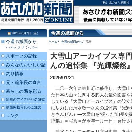
（株）北のまち新聞社 北海道
2026年8月7日（金）
今週の紙面から
ホーム
今週の紙面から
記事
バックナンバー
大雪山アーカイブス専門
スポーツの記録
んの追悼集 『光輝燦然
みんなのおいしい話
釣り情報
2025/01/21
元・編集長の直言
二〇一六年に東川町に移住し、大雪山
暮らしの隅を彫る
た日本の山々に関する膨大な量の図書や
旭川のアイヌ語地名研究
している「大雪山アーカイブス」の設立
紙面掲載写真のご注文
に尽力した清水敏一さんの追悼集『光輝
きさんぜん）―大雪山を“掘った”山岳史
リンク
悼集』＝写真＝が今年一月一日、発行さ
清水さんは二三年三月六日逝去、九十