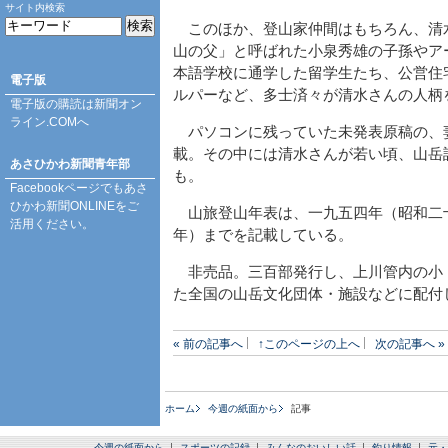
サイト内検索
このほか、登山家仲間はもちろん、清
山の父」と呼ばれた小泉秀雄の子孫やア
本語学校に通学した留学生たち、公営住
電子版
ルパーなど、多士済々が清水さんの人柄
電子版の購読は
新聞オン
ライン.COM
へ
パソコンに残っていた未発表原稿の、
載。その中には清水さんが若い頃、山岳
あさひかわ新聞青年部
も。
Facebookページ
でもあさ
ひかわ新聞ONLINEをご
山旅登山年表は、一九五四年（昭和二
活用ください。
年）までを記載している。
非売品。三百部発行し、上川管内の小
た全国の山岳文化団体・施設などに配付
« 前の記事へ
↑このページの上へ
次の記事へ »
ホーム
今週の紙面から
記事
今週の紙面から
スポーツの記録
みんなのおいしい話
釣り情報
元・