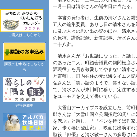
一月一日は清水さんの誕生日に当たる。
本書の発行者は、生前の清水さんと親
五人の編集委員。ありし日の清水さんを
に及ぶ人々の思い出の記のほか、清水さ
ご購入はこちらから
の原稿、講演記録、新聞記事、清水さん
二十八㌻。
清水さんが「お世話になった」と話し
のあった二人。町議会議員の鶴間松彦さ
購読のお申込はこちらか
涯現役』を貫き敬愛してやまない清水さ
ら
と寄稿し、町内在住の元北海タイムス記
弘さんは「笑い話のようで、笑えない話
て、清水さんが東川町に移り、定住する
をユーモアを交えて書いている。
好評連載中
大雪山アーカイブスを設立した、前町
郎さんは「大雪山国立公園指定90周年に
を偲ぶ」と題し、「『ペンを持てば作家
家、歩く姿は登山家』、映画に出演すれ
脇役『俳優』と清水敏一さんの多彩さに