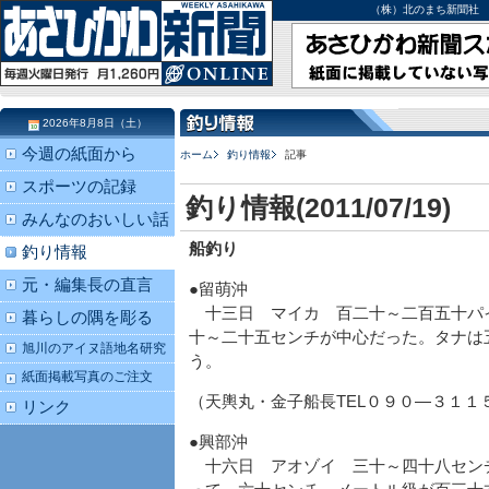
（株）北のまち新聞社 北海道
2026年8月8日（土）
今週の紙面から
ホーム
釣り情報
記事
スポーツの記録
釣り情報(2011/07/19)
みんなのおいしい話
船釣り
釣り情報
元・編集長の直言
●留萌沖
十三日 マイカ 百二十～二百五十パ
暮らしの隅を彫る
十～二十五センチが中心だった。タナは
旭川のアイヌ語地名研究
う。
紙面掲載写真のご注文
（天輿丸・金子船長TEL０９０―３１１
リンク
●興部沖
十六日 アオゾイ 三十～四十八セン