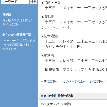
●留萌・三泊
十五日 マメイカ 十～十三センチが
電子版
●増毛港
電子版の購読は
新聞オン
十五日 マメイカ 十～十三センチが
ライン.COM
へ
チが十～二十パイ。
あさひかわ新聞青年部
●枝幸漁港
Facebookページ
でもあさ
十二日 カレイ類 二十五～二十八セ
ひかわ新聞ONLINEをご
十五センチが十～十五匹。
活用ください。
●紋別港
十三日 カレイ類 二十三～二十八
（情報提供 プロショップしみずTEL０
« 前の記事へ
↑このページの上へ
次の記事へ »
釣り情報
最新の記事
バックナンバー(10件)