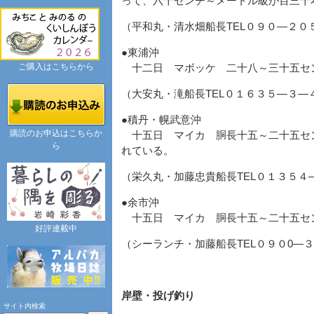
って、六十センチ～メートル級が百三十
（平和丸・清水畑船長TEL０９０―２０
●東浦沖
ご購入はこちらから
十二日 マボッケ 二十八～三十五セ
（大安丸・滝船長TEL０１６３５―３―
●積丹・幌武意沖
購読のお申込はこちらか
十五日 マイカ 胴長十五～二十五セ
ら
れている。
（栄久丸・加藤忠貴船長TEL０１３５
●余市沖
十五日 マイカ 胴長十五～二十五セ
好評連載中
（シーランチ・加藤船長TEL０９０0―
岸壁・投げ釣り
サイト内検索