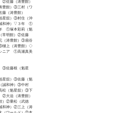
）②佐藤（涛豊館）
涛豊館）③三村（ワ
佐藤（涛豊館）
魁星舘）③村住（沖
誠和神）▽３年 ①
年 ①塚本彩莉（魁
（常明館）②佐藤
元（涛豊館）③扇谷
③樋上（涛豊館）◇
シニア ①高瀬真美
）③佐藤根（魁星
魁星舘）③佐藤（魁
（誠和神）③中村
高松（魁星舘）③下
）②大迫（涛豊館）
館）②乗松（武徳
誠和神）②三上（涛
太（ワールド）②本