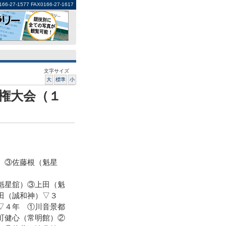
1577 FAX0166-27-1617
文字サイズ
大
標準
小
権大会（１
）③佐藤根（魁星
魁星舘）③上田（魁
田（誠和神）▽３
▽４年 ①川音景都
町健心（常明館）②