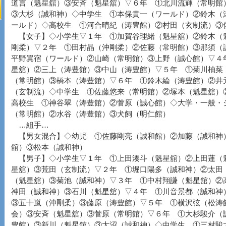
道言（魁星舘）③安斉（魁星舘）▽６年 ①北川流輝（常明館
③大杉（誠和神）◇中学生 ①本保貴一（ワールド）②鈴木（
ールド）◇高校生 ①河合晴紀（涛豊館）②村田（玄制流）③
【女子】◇小学生▽１年 ①加賀谷理緒（魁星舘）②鈴木（
剛柔）▽２年 ①田村晶（沖剛柔）②佐藤（常明館）③那須（
平野翼宿（ワールド）②山崎（常明館）③上野（誠心館）▽４
星舘）②三上（涛豊館）③中山（涛豊館）▽５年 ①菊川柚菜
（常明館）③橋本（涛豊館）▽６年 ①鈴木綸（涛豊館）②井
（玄制流）◇中学生 ①佐藤悠来（常明館）②塚本（魁星舘）
高校生 ①神谷翠（涛豊館）②菅原（誠心館）◇大学・一般・
（常明館）②水谷（涛豊館）③犬飼（明仁館）
…組手…
【男女混合】◇幼児 ①佐藤剛亮（誠和館）②加藤（誠和神
舘）③松本（誠和神）
【男子】◇小学生▽１年 ①上田湊斗（魁星舘）②上田蓮（
星舘）③荒田（玄制流）▽２年 ①堀口陽多（誠和神）②太田
（魁星舘）③菊池（誠和神）▽３年 ①中村翔謙（魁星舘）②
神田（誠和神）③石川（魁星舘）▽４年 ①川音景都（誠和神
③五十嵐（沖剛柔）③藤原（涛豊館）▽５年 ①横沢弦（松涛
会）③安斉（魁星舘）③菅原（常明館）▽６年 ①大杉駿介（
豊館）③新川（魁星舘）③大沼（誠和神）◇中学生 ①三村駿