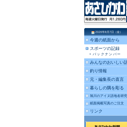
2026年8月7日（金）
今週の紙面から
スポーツの記録
バックナンバー
みんなのおいしい
釣り情報
元・編集長の直言
暮らしの隅を彫る
旭川のアイヌ語地名研
紙面掲載写真のご注文
リンク