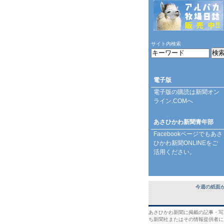
サイト内検索
電子版
電子版の購読は
新聞オン
ライン.COM
へ
あさひかわ新聞青年部
Facebookページ
でもあさ
ひかわ新聞ONLINEをご
活用ください。
今週の紙面
あさひかわ新聞に掲載の記事・写
ち新聞社またはその情報提供者に