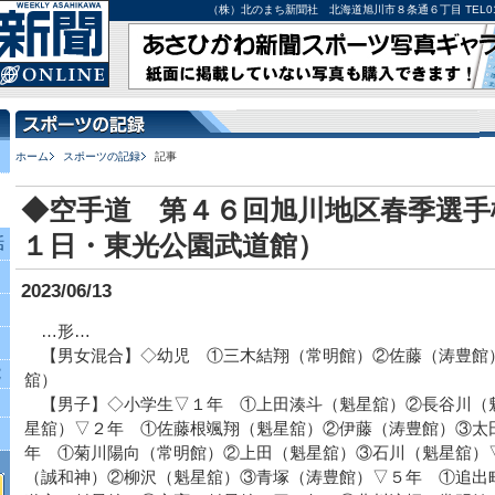
（株）北のまち新聞社 北海道旭川市８条通６丁目 TEL0166-27-
ホーム
スポーツの記録
記事
◆空手道 第４６回旭川地区春季選手
１日・東光公園武道館）
話
2023/06/13
…形…
【男女混合】◇幼児 ①三木結翔（常明館）②佐藤（涛豊館
究
舘）
【男子】◇小学生▽１年 ①上田湊斗（魁星舘）②長谷川（
星舘）▽２年 ①佐藤根颯翔（魁星舘）②伊藤（涛豊館）③太
年 ①菊川陽向（常明館）②上田（魁星舘）③石川（魁星舘）
（誠和神）②柳沢（魁星舘）③青塚（涛豊館）▽５年 ①追出