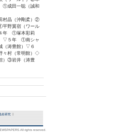
 ①成田一聡（誠和
田村晶（沖剛柔）②
①平野翼宿（ワール
４年 ①塚本彩莉
）▽５年 ①南シャ
城（涛豊館）▽６
野々村（常明館）◇
館）③岩井（涛豊
）
地名研究
WSPAPERS.All rights reserved.