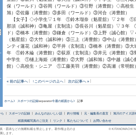
保（ワールド）③谷岡（ワールド）③引野（涛豊館）◇高校生
旭）②佐藤（涛豊館）③多田（ワールド）③河合（涛豊館）
【女子】◇小学生▽１年 ①鈴木瑠奈（魁星舘）▽２年 ①
那須（誠和神）③亀屋（玄制流）③長谷川（魁星舘）▽３年 
ド）②橋本（涛豊館）③鎌倉（ワールド）③上野（誠心館）▽
（魁星舘）②大竹（誠和神）③三上（涛豊館）③中山（涛豊館
ンティ蓮花（誠和神）②平井（玄制流）③橋本（涛豊館）③大
年 ①鈴木綸（涛豊館）②荻原（玄制流）③井元（涛豊館）③
中学生 ①樋上海姫（涛豊館）②大野（誠和旭）③中越（誠心
館）◇高校生・シニア ①工藤美羽（涛豊館）②高瀬（常明館
« 前の記事へ
↑このページの上へ
次の記事へ »
ホーム
スポーツの記録
separator
今週の紙面から
記事
から
スポーツの記録
みんなのおいしい話
釣り情報
元・編集長の直言
旭川のアイヌ語
紙面掲載写真のご注文
リンク
私たちについて
お問い合わせ
真・図表などの無断転載を禁止します。著作権は北のま
© KITANOMACHI NE
属します。