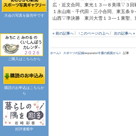
広・近文合同、東光１３―８美瑛▽３回
１永山南・千代田・三小合同、東五条９
大会の写真を販売中です
山西▽準決勝 東川大雪１３―１東聖、
« 前の記事へ
↑このページの上へ
次の記事へ »
ホーム
スポーツの記録
separator
今週の紙面から
記事
ご購入はこちらから
購読のお申込はこちらか
ら
好評連載中