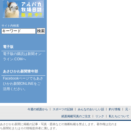
サイト内検索
電子版
電子版の購読は
新聞オン
ライン.COM
へ
あさひかわ新聞青年部
Facebookページ
でもあさ
ひかわ新聞ONLINEをご
活用ください。
今週の紙面から
スポーツの記録
みんなのおいしい話
釣り情報
元・
紙面掲載写真のご注文
リンク
私たちについて
あさひかわ新聞に掲載の記事・写真・図表などの無断転載を禁止します。著作権は北のま
ち新聞社またはその情報提供者に属します。