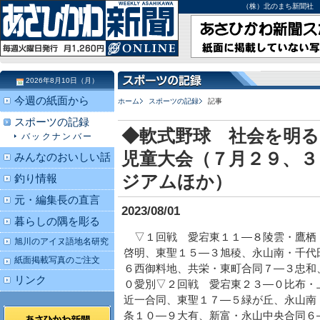
（株）北のまち新聞社 北海道
2026年8月10日（月）
今週の紙面から
ホーム
スポーツの記録
記事
スポーツの記録
◆軟式野球 社会を明る
バックナンバー
児童大会（７月２９、３
みんなのおいしい話
ジアムほか）
釣り情報
元・編集長の直言
2023/08/01
暮らしの隅を彫る
▽１回戦 愛宕東１１―８陵雲・鷹栖
旭川のアイヌ語地名研究
啓明、東聖１５―３旭稜、永山南・千代
紙面掲載写真のご注文
６西御料地、共栄・東町合同７―３忠和
リンク
０愛別▽２回戦 愛宕東２３―０比布・
近一合同、東聖１７―５緑が丘、永山南
条１０―９大有、新富・永山中央合同６