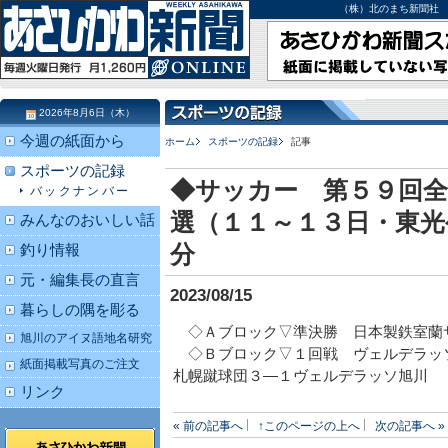
（株）北のまち新聞社 北海道
2026年8月6日（木）
今週の紙面から
ホーム
スポーツの記録
記事
スポーツの記録
◆サッカー 第５９回全
バックナンバー
選（１１～１３日・東光
みんなのおいしい話
分
釣り情報
元・編集長の直言
2023/08/15
暮らしの隅を彫る
◇Ａブロック▽準決勝 日本製鉄室蘭
旭川のアイヌ語地名研究
◇Ｂブロック▽１回戦 ヴェルデラッ
紙面掲載写真のご注文
札幌蹴球団３―１ヴェルデラッソ旭川
リンク
« 前の記事へ
↑このページの上へ
次の記事へ »