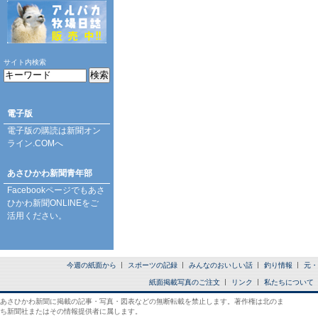
サイト内検索
電子版
電子版の購読は
新聞オン
ライン.COM
へ
あさひかわ新聞青年部
Facebookページ
でもあさ
ひかわ新聞ONLINEをご
活用ください。
今週の紙面から
スポーツの記録
みんなのおいしい話
釣り情報
元・
紙面掲載写真のご注文
リンク
私たちについて
あさひかわ新聞に掲載の記事・写真・図表などの無断転載を禁止します。著作権は北のま
ち新聞社またはその情報提供者に属します。