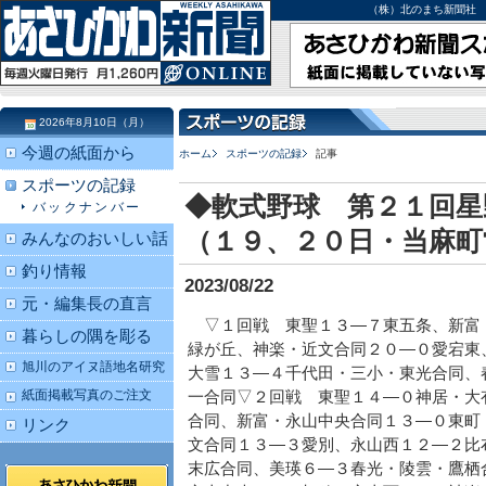
（株）北のまち新聞社 北海道
2026年8月10日（月）
今週の紙面から
ホーム
スポーツの記録
記事
スポーツの記録
◆軟式野球 第２１回星
バックナンバー
（１９、２０日・当麻町
みんなのおいしい話
釣り情報
2023/08/22
元・編集長の直言
▽１回戦 東聖１３―７東五条、新富
暮らしの隅を彫る
緑が丘、神楽・近文合同２０―０愛宕東
旭川のアイヌ語地名研究
大雪１３―４千代田・三小・東光合同、
紙面掲載写真のご注文
一合同▽２回戦 東聖１４―０神居・大
合同、新富・永山中央合同１３―０東町
リンク
文合同１３―３愛別、永山西１２―２比
末広合同、美瑛６―３春光・陵雲・鷹栖