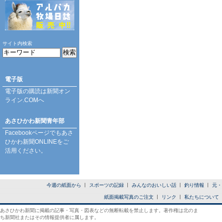
サイト内検索
電子版
電子版の購読は
新聞オン
ライン.COM
へ
あさひかわ新聞青年部
Facebookページ
でもあさ
ひかわ新聞ONLINEをご
活用ください。
今週の紙面から
スポーツの記録
みんなのおいしい話
釣り情報
元・
紙面掲載写真のご注文
リンク
私たちについて
あさひかわ新聞に掲載の記事・写真・図表などの無断転載を禁止します。著作権は北のま
ち新聞社またはその情報提供者に属します。