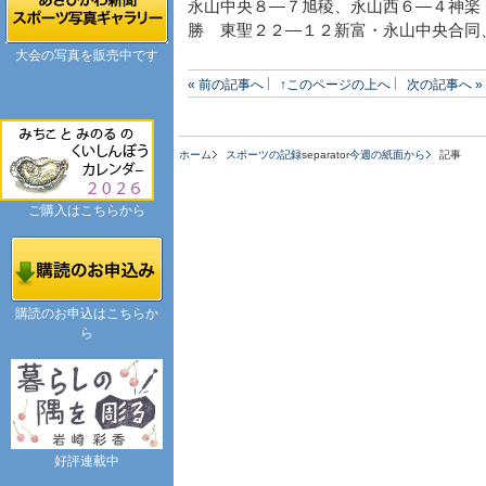
永山中央８―７旭稜、永山西６―４神楽
勝 東聖２２―１２新富・永山中央合同
大会の写真を販売中です
« 前の記事へ
↑このページの上へ
次の記事へ »
ホーム
スポーツの記録
separator
今週の紙面から
記事
ご購入はこちらから
購読のお申込はこちらか
ら
好評連載中