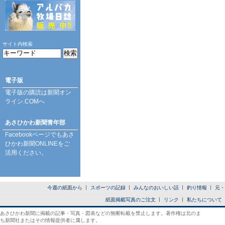
サイト内検索
電子版
電子版の購読は
新聞オン
ライン.COM
へ
あさひかわ新聞青年部
Facebookページ
でもあさ
ひかわ新聞ONLINEをご
活用ください。
今週の紙面から
スポーツの記録
みんなのおいしい話
釣り情報
元・
紙面掲載写真のご注文
リンク
私たちについて
あさひかわ新聞に掲載の記事・写真・図表などの無断転載を禁止します。著作権は北のま
ち新聞社またはその情報提供者に属します。