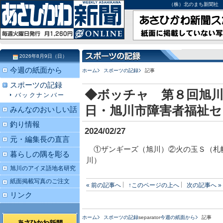
（株）北のまち新聞社 北海道
2026年8月9日（日）
今週の紙面から
ホーム
スポーツの記録
記事
スポーツの記録
◆ボッチャ 第８回旭
バックナンバー
日・旭川市障害者福祉
みんなのおいしい話
釣り情報
2024/02/27
元・編集長の直言
①ザンギーズ（旭川）②火の玉Ｓ（札
暮らしの隅を彫る
川）
旭川のアイヌ語地名研究
紙面掲載写真のご注文
« 前の記事へ
↑このページの上へ
次の記事へ »
リンク
ホーム
スポーツの記録
separator
今週の紙面から
記事