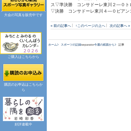
ス▽準決勝 コンサドーレ東川２―０ト
▽決勝 コンサドーレ東川４―０ビアン
大会の写真を販売中です
« 前の記事へ
↑このページの上へ
次の記事へ »
ホーム
スポーツの記録
separator
今週の紙面から
記事
ご購入はこちらから
購読のお申込はこちらか
ら
好評連載中