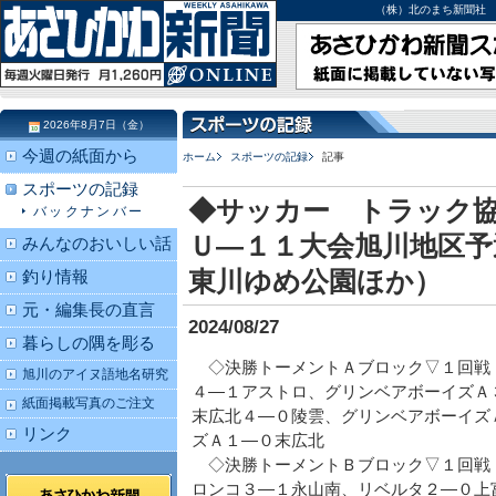
（株）北のまち新聞社 北海道
2026年8月7日（金）
今週の紙面から
ホーム
スポーツの記録
記事
スポーツの記録
◆サッカー トラック
バックナンバー
Ｕ―１１大会旭川地区予
みんなのおいしい話
東川ゆめ公園ほか）
釣り情報
元・編集長の直言
2024/08/27
暮らしの隅を彫る
◇決勝トーメントＡブロック▽１回戦
旭川のアイヌ語地名研究
４―１アストロ、グリンベアボーイズ
紙面掲載写真のご注文
末広北４―０陵雲、グリンベアボーイズ
リンク
ズＡ１―０末広北
◇決勝トーメントＢブロック▽１回戦
ロンコ３―１永山南、リベルタ２―０上