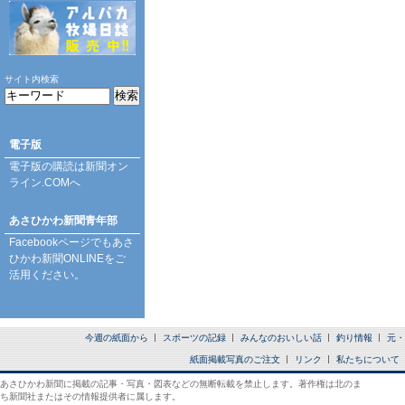
サイト内検索
電子版
電子版の購読は
新聞オン
ライン.COM
へ
あさひかわ新聞青年部
Facebookページ
でもあさ
ひかわ新聞ONLINEをご
活用ください。
今週の紙面から
スポーツの記録
みんなのおいしい話
釣り情報
元・
紙面掲載写真のご注文
リンク
私たちについて
あさひかわ新聞に掲載の記事・写真・図表などの無断転載を禁止します。著作権は北のま
ち新聞社またはその情報提供者に属します。