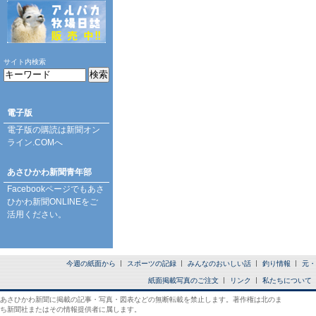
サイト内検索
電子版
電子版の購読は
新聞オン
ライン.COM
へ
あさひかわ新聞青年部
Facebookページ
でもあさ
ひかわ新聞ONLINEをご
活用ください。
今週の紙面から
スポーツの記録
みんなのおいしい話
釣り情報
元・
紙面掲載写真のご注文
リンク
私たちについて
あさひかわ新聞に掲載の記事・写真・図表などの無断転載を禁止します。著作権は北のま
ち新聞社またはその情報提供者に属します。