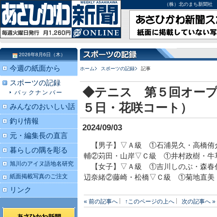
（株）北のまち新聞社 北海道
2026年8月6日（木）
今週の紙面から
ホーム
スポーツの記録
記事
スポーツの記録
◆テニス 第５回オー
バックナンバー
５日・花咲コート）
みんなのおいしい話
釣り情報
2024/09/03
元・編集長の直言
【男子】▽Ａ級 ①石浦晃久・高橋侑
暮らしの隅を彫る
輔②苅田・山岸▽Ｃ級 ①井村政樹・牛
旭川のアイヌ語地名研究
【女子】▽Ａ級 ①吉川しのぶ・森春
紙面掲載写真のご注文
辺奈緒②藤崎・松橋▽Ｃ級 ①菊地直美
リンク
« 前の記事へ
↑このページの上へ
次の記事へ »