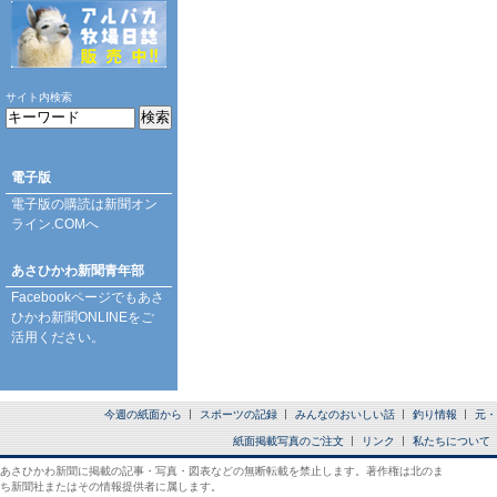
サイト内検索
電子版
電子版の購読は
新聞オン
ライン.COM
へ
あさひかわ新聞青年部
Facebookページ
でもあさ
ひかわ新聞ONLINEをご
活用ください。
今週の紙面から
スポーツの記録
みんなのおいしい話
釣り情報
元・
紙面掲載写真のご注文
リンク
私たちについて
あさひかわ新聞に掲載の記事・写真・図表などの無断転載を禁止します。著作権は北のま
ち新聞社またはその情報提供者に属します。