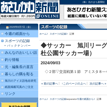
（株）北のまち新聞社 北海道
2026年8月7日（金）
今週の紙面から
ホーム
スポーツの記録
記事
スポーツの記録
◆サッカー 旭川リー
バックナンバー
杜公園サッカー場）
みんなのおいしい話
釣り情報
2024/09/03
元・編集長の直言
◇２部▽交流戦第１節 アミスタ８―
暮らしの隅を彫る
旭川のアイヌ語地名研究
« 前の記事へ
↑このページの上へ
次の記事へ »
紙面掲載写真のご注文
リンク
ホーム
スポーツの記録
separator
今週の紙面から
記事