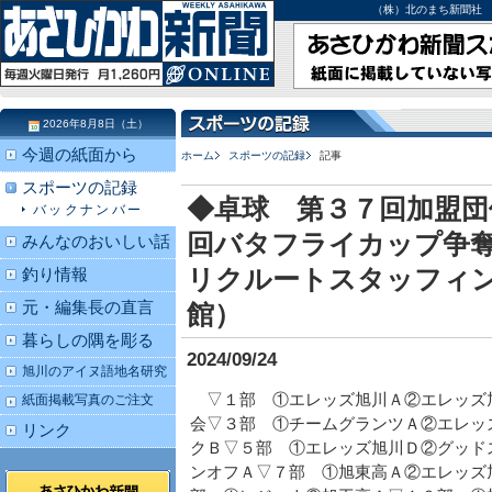
（株）北のまち新聞社 北海道
2026年8月8日（土）
今週の紙面から
ホーム
スポーツの記録
記事
スポーツの記録
◆卓球 第３７回加盟団
バックナンバー
回バタフライカップ争
みんなのおいしい話
リクルートスタッフィ
釣り情報
元・編集長の直言
館）
暮らしの隅を彫る
2024/09/24
旭川のアイヌ語地名研究
▽１部 ①エレッズ旭川Ａ②エレッズ
紙面掲載写真のご注文
会▽３部 ①チームグランツＡ②エレッ
リンク
クＢ▽５部 ①エレッズ旭川Ｄ②グッド
ンオフＡ▽７部 ①旭東高Ａ②エレッズ