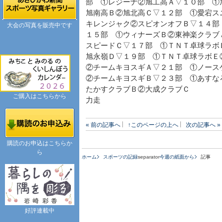
部 ①レジーナ②旭工高Ａ▽１０部 ①
旭南高Ｂ②旭北高Ｃ▽１２部 ①愛宕ス
キレンジャク②スピオンオフＢ▽１４部
大会の写真を販売中です
１５部 ①ウィナーズＢ②東神楽クラブ
スピードＣ▽１７部 ①ＴＮＴ卓球ラボ
旭永嶺Ｄ▽１９部 ①ＴＮＴ卓球ラボＥ
②チームキヨスギＡ▽２１部 ①ノース
②チームキヨスギＢ▽２３部 ①あすな
たかすクラブＢ②大成クラブＣ
ご購入はこちらから
力走
« 前の記事へ
↑このページの上へ
次の記事へ »
購読のお申込はこちらか
ら
ホーム
スポーツの記録
separator
今週の紙面から
記事
好評連載中