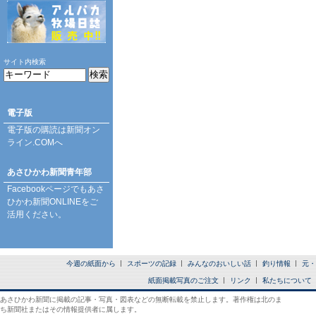
サイト内検索
電子版
電子版の購読は
新聞オン
ライン.COM
へ
あさひかわ新聞青年部
Facebookページ
でもあさ
ひかわ新聞ONLINEをご
活用ください。
今週の紙面から
スポーツの記録
みんなのおいしい話
釣り情報
元・
紙面掲載写真のご注文
リンク
私たちについて
あさひかわ新聞に掲載の記事・写真・図表などの無断転載を禁止します。著作権は北のま
ち新聞社またはその情報提供者に属します。