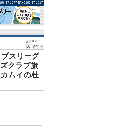
1577 FAX0166-27-1617
文字サイズ
大
標準
小
カブスリーグ
ンズクラブ旗
・カムイの杜