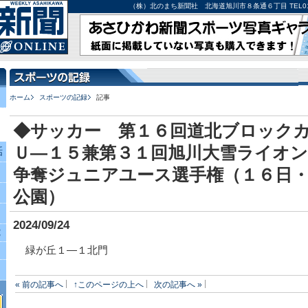
（株）北のまち新聞社 北海道旭川市８条通６丁目 TEL0166-27-
ホーム
スポーツの記録
記事
◆サッカー 第１６回道北ブロック
Ｕ―１５兼第３１回旭川大雪ライオ
話
争奪ジュニアユース選手権（１６日
公園）
2024/09/24
究
緑が丘１―１北門
« 前の記事へ
↑このページの上へ
次の記事へ »