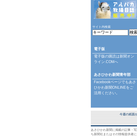
サイト内検索
電子版
電子版の購読は
新聞オン
ライン.COM
へ
あさひかわ新聞青年部
Facebookページ
でもあさ
ひかわ新聞ONLINEをご
活用ください。
今週の紙面
あさひかわ新聞に掲載の記事・写
ち新聞社またはその情報提供者に