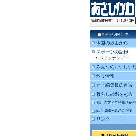
2026年8月6日（木）
今週の紙面から
スポーツの記録
バックナンバー
みんなのおいしい
釣り情報
元・編集長の直言
暮らしの隅を彫る
旭川のアイヌ語地名研
紙面掲載写真のご注文
リンク