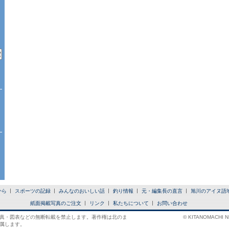
から
スポーツの記録
みんなのおいしい話
釣り情報
元・編集長の直言
旭川のアイヌ語
紙面掲載写真のご注文
リンク
私たちについて
お問い合わせ
真・図表などの無断転載を禁止します。著作権は北のま
© KITANOMACHI NE
属します。