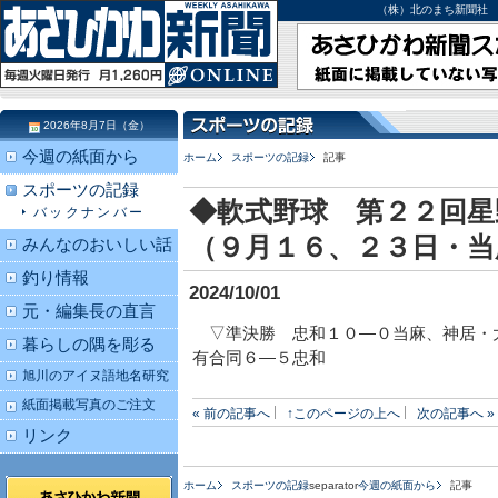
（株）北のまち新聞社 北海道
2026年8月7日（金）
今週の紙面から
ホーム
スポーツの記録
記事
スポーツの記録
◆軟式野球 第２２回星
バックナンバー
（９月１６、２３日・当
みんなのおいしい話
釣り情報
2024/10/01
元・編集長の直言
▽準決勝 忠和１０―０当麻、神居・
暮らしの隅を彫る
有合同６―５忠和
旭川のアイヌ語地名研究
紙面掲載写真のご注文
« 前の記事へ
↑このページの上へ
次の記事へ »
リンク
ホーム
スポーツの記録
separator
今週の紙面から
記事