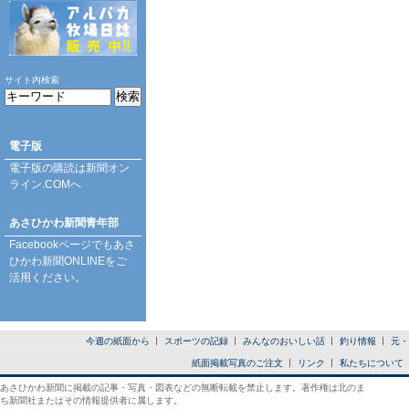
サイト内検索
電子版
電子版の購読は
新聞オン
ライン.COM
へ
あさひかわ新聞青年部
Facebookページ
でもあさ
ひかわ新聞ONLINEをご
活用ください。
今週の紙面から
スポーツの記録
みんなのおいしい話
釣り情報
元・
紙面掲載写真のご注文
リンク
私たちについて
あさひかわ新聞に掲載の記事・写真・図表などの無断転載を禁止します。著作権は北のま
ち新聞社またはその情報提供者に属します。