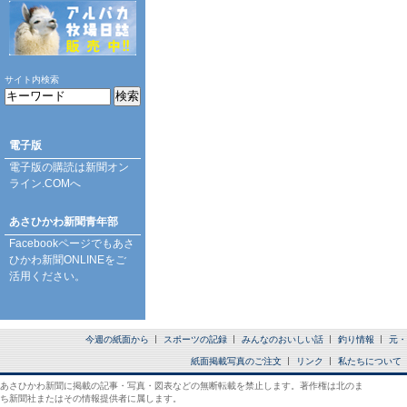
サイト内検索
電子版
電子版の購読は
新聞オン
ライン.COM
へ
あさひかわ新聞青年部
Facebookページ
でもあさ
ひかわ新聞ONLINEをご
活用ください。
今週の紙面から
スポーツの記録
みんなのおいしい話
釣り情報
元・
紙面掲載写真のご注文
リンク
私たちについて
あさひかわ新聞に掲載の記事・写真・図表などの無断転載を禁止します。著作権は北のま
ち新聞社またはその情報提供者に属します。