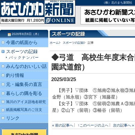
（株）北のまち新聞社 北海道
2026年8月6日（木）
今週の紙面から
ホーム
スポーツの記録
記事
スポーツの記録
◆弓道 高校生年度末合
バックナンバー
園武道館）
みんなのおいしい話
釣り情報
2025/03/25
元・編集長の直言
【男子】▽団体 ①旭南②旭永嶺③旭
暮らしの隅を彫る
金野（旭永嶺）③宮下（旭藤星）
旭川のアイヌ語地名研究
【女子】▽団体 ①留萌②旭農Ａ③旭
紙面掲載写真のご注文
星）②山下（留萌）③椿谷（留萌）
リンク
« 前の記事へ
↑このページの上へ
次の記事へ »