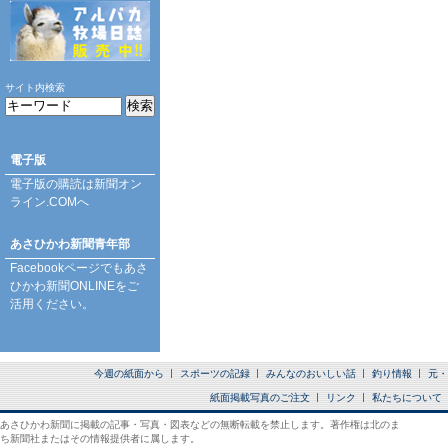
サイト内検索
電子版
電子版の購読は
新聞オン
ライン.COM
へ
あさひかわ新聞青年部
Facebookページ
でもあさ
ひかわ新聞ONLINEをご
活用ください。
今週の紙面から
スポーツの記録
みんなのおいしい話
釣り情報
元・
紙面掲載写真のご注文
リンク
私たちについて
あさひかわ新聞に掲載の記事・写真・図表などの無断転載を禁止します。著作権は北のま
ち新聞社またはその情報提供者に属します。