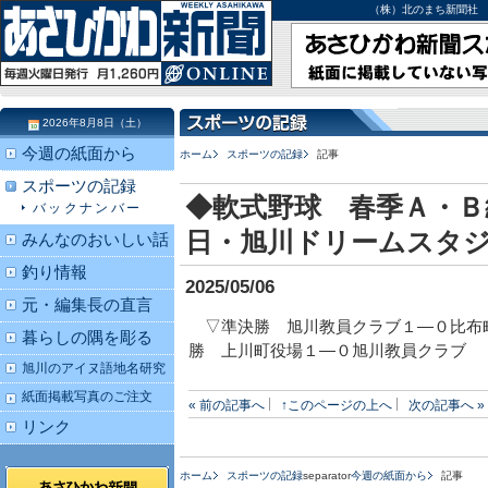
（株）北のまち新聞社 北海道
2026年8月8日（土）
今週の紙面から
ホーム
スポーツの記録
記事
スポーツの記録
◆軟式野球 春季Ａ・Ｂ
バックナンバー
日・旭川ドリームスタ
みんなのおいしい話
釣り情報
2025/05/06
元・編集長の直言
▽準決勝 旭川教員クラブ１―０比布
暮らしの隅を彫る
勝 上川町役場１―０旭川教員クラブ
旭川のアイヌ語地名研究
紙面掲載写真のご注文
« 前の記事へ
↑このページの上へ
次の記事へ »
リンク
ホーム
スポーツの記録
separator
今週の紙面から
記事