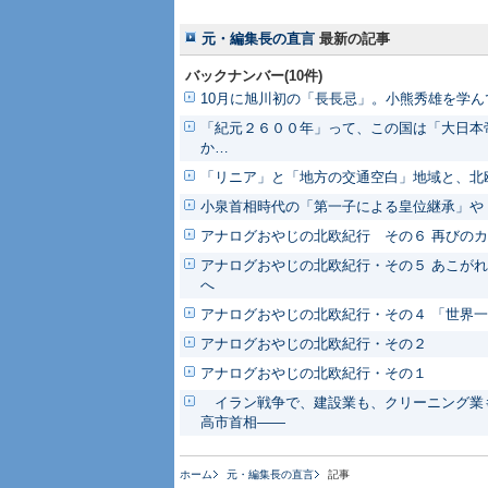
元・編集長の直言
最新の記事
バックナンバー(10件)
10月に旭川初の「長長忌」。小熊秀雄を学ん
「紀元２６００年」って、この国は「大日本
か…
「リニア」と「地方の交通空白」地域と、北
小泉首相時代の「第一子による皇位継承」や
アナログおやじの北欧紀行 その６ 再びの
アナログおやじの北欧紀行・その５ あこがれ
へ
アナログおやじの北欧紀行・その４ 「世界
アナログおやじの北欧紀行・その２
アナログおやじの北欧紀行・その１
イラン戦争で、建設業も、クリーニング業も
高市首相――
ホーム
元・編集長の直言
記事