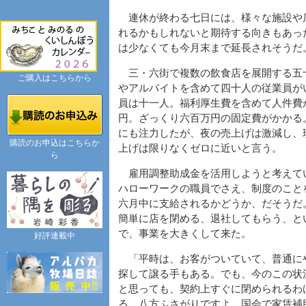
連休が終わる七日には、様々な施設や
れるかもしれないと期待する向きもあっ
は少なくても今月末まで延長されそうだ
三・六街で複数の飲食店を展開する五
ご購入はこちらから
やアルバイトを含めて四十人の従業員が
員は十一人。福利厚生費を含めて人件費
円。ざっくり六百万円の固定費がかかる
にも注力したが、夜の売上げは激減し、
購読のお申込はこちらか
上げは限りなくゼロに近いと言う。
ら
雇用調整助成金を活用しようと考えて
ハローワークの職員でさえ、制度のこと
六月中に支給されるかどうか、だそうだ
簡単に店を閉める、退社してもらう、と
で、事業を大きくして来た。
好評連載中
「平時は、お客がついていて、普通に
探して譲る手もある。でも、今のこの状
と思っても、契約上すぐに閉められるわ
る。八方ふさがりですよ。国会で家賃補