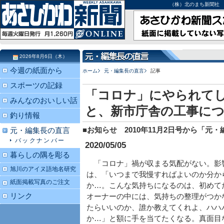
（株）北のまち新聞社 北海道
2026年8月6日（木）
今週の紙面から
ホーム
元・編集長の直言
記事
スポーツの記録
「コロナ」にやられて
みんなのおいしい話
と、新市庁舎の工事に
釣り情報
■お知らせ 2010年11月2日号から「
元・編集長の直言
バックナンバー
2020/05/05
暮らしの隅を彫る
「コロナ」禍が収まる気配がない。影
旭川のアイヌ語地名研究
は、「いつまで我慢すればよいのか分か
紙面掲載写真のご注文
か…。こんな気持ちになるのは、初めて
リンク
オーナーの中には、気持ちの整理がつか
たらいいのか、誰か教えてくれよ、ハハ
か…」と額に手を当てたくなる。真面目