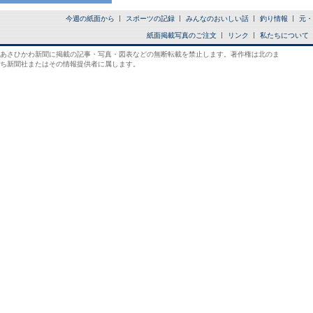
今週の紙面から
スポーツの記録
みんなのおいしい話
釣り情報
元・
紙面掲載写真のご注文
リンク
私たちについて
あさひかわ新聞に掲載の記事・写真・図表などの無断転載を禁止します。著作権は北のま
ち新聞社またはその情報提供者に属します。