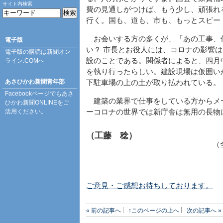
サイト内検索
費の見通しがつけば、もう少し、頑張れ
行く。国も、道も、市も、もっとスピー
お会いする方の多くが、「あの工事、
電子版
い？ 市長とお役人には、コロナの影響
電子版の購読は
新聞オン
設のことである。関係者によると、四月
ライン.COM
へ
を執り行ったらしい。建設現場は仮囲い
あさひかわ新聞青年部
下駐車場の上の土が取り払われている。
Facebookページ
でもあさ
建築の業界で仕事をしている方からメ
ひかわ新聞ONLINEをご
活用ください。
ーコロナの世界では新庁舎は無用の長物
（工藤 稔）
（
ご意見・ご感想お待ちしております。
« 前の記事へ
↑このページの上へ
次の記事へ »