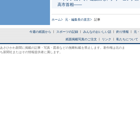
高市首相――
ホーム
元・編集長の直言
記事
今週の紙面から
スポーツの記録
みんなのおいしい話
釣り情報
元・
紙面掲載写真のご注文
リンク
私たちについて
あさひかわ新聞に掲載の記事・写真・図表などの無断転載を禁止します。著作権は北のま
ち新聞社またはその情報提供者に属します。