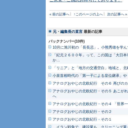
ご意見・ご感想お待ちしております。
« 前の記事へ
↑このページの上へ
次の記事へ »
元・編集長の直言
最新の記事
バックナンバー(10件)
10月に旭川初の「長長忌」。小熊秀雄を学ん
「紀元２６００年」って、この国は「大日本
か…
「リニア」と「地方の交通空白」地域と、北
小泉首相時代の「第一子による皇位継承」や
アナログおやじの北欧紀行 その６ 再びの
アナログおやじの北欧紀行・その５ あこがれ
へ
アナログおやじの北欧紀行・その４ 「世界
アナログおやじの北欧紀行・その２
アナログおやじの北欧紀行・その１
イラン戦争で、建設業も、クリーニング業も