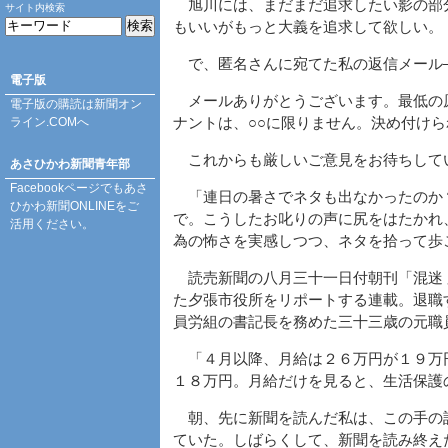
旭川には、まだまだ追求したい影の部
サイト内検索
もいいがもっと大義を追求して欲しい。
で、匿名さんに宛てた私の返信メール
電子版
メールありがとうございます。最低の
電子版の購読は
新聞オン
ライン.COM
へ
ナントは、○○に限りません。決め付け
これからも厳しいご意見をお待ちして
あさひかわ新聞青年部
Facebookページ
でもあさ
「連日の暑さでネタも出なかったのか
ひかわ新聞ONLINEをご
で。こうしたお叱りの声に尻をはたかれ
活用ください。
為の怖さを実感しつつ、ネタを拾って歩
読売新聞の八月三十一日付朝刊「混迷 
た夕張市役所をリポートする連載。退職
員労組の書記長を務めた三十三歳の元職
「４月以降、月給は２６万円が１９万
１８万円。月給だけを見ると、生活保護
朝、先に新聞を読んだ私は、この手の
ていた。しばらくして、新聞を読み終え