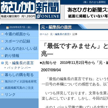
（株）北のまち新聞社 北海道
2026年8月7日（金）
今週の紙面から
ホーム
元・編集長の直言
記事
スポーツの記録
「最低ですみません」と
みんなのおいしい話
兆―
釣り情報
■お知らせ 2010年11月2日号から「
元・編集長の直言
バックナンバー
2007/09/04
暮らしの隅を彫る
「最低の編集長の直言ですね」という
旭川のアイヌ語地名研究
一日号の本欄についての感想である。以
紙面掲載写真のご注文
いつも拝見しております。文章を生業
リンク
楽しみにしています。しかし、今回の記
その１ パート労働で働いている女性は