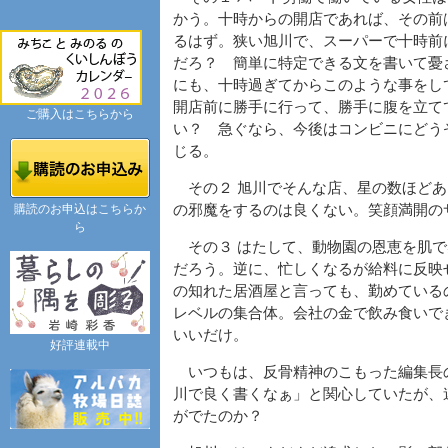
かう。十時からの開店であれば、その前
るはず。狭い旭川で、スーパーで十時前
だろ？ 簡単に特定できる文を書いて憂
にも、十時過ぎてからこのような事をし
開店前に勝手に行って、勝手に腹を立て
ご購入はこちらから
い？ 急ぐなら、今後はコンビニにどう
じる。
その２ 旭川でそんな店、星の数ほどあ
購読のお申込はこちらか
の邪魔をするのは良くない。笑顔満開の
ら
その３ はたして、動物園の恩恵を肌で
だろう。逆に、忙しくなるが給料に反映
の知れた居酒屋と言っても、勤めている
レベルの集合体。会社の金で飲み食いで
いいだけ。
好評連載中
いつもは、反骨精神のこもった編集長
川で良く書くなぁ」と関心していたが、
がでたのか？