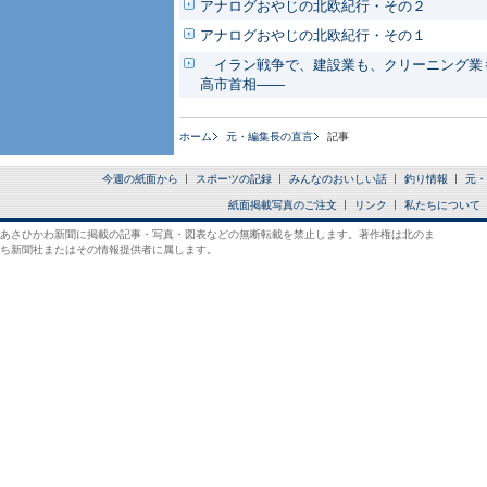
アナログおやじの北欧紀行・その２
アナログおやじの北欧紀行・その１
イラン戦争で、建設業も、クリーニング業も
高市首相――
ホーム
元・編集長の直言
記事
今週の紙面から
スポーツの記録
みんなのおいしい話
釣り情報
元・
紙面掲載写真のご注文
リンク
私たちについて
あさひかわ新聞に掲載の記事・写真・図表などの無断転載を禁止します。著作権は北のま
ち新聞社またはその情報提供者に属します。