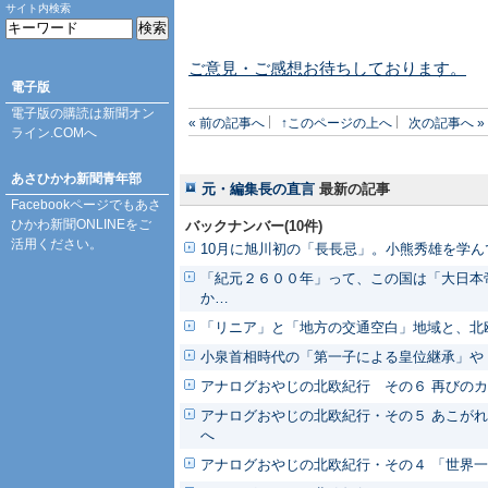
サイト内検索
ご意見・ご感想お待ちしております。
電子版
電子版の購読は
新聞オン
« 前の記事へ
↑このページの上へ
次の記事へ »
ライン.COM
へ
あさひかわ新聞青年部
元・編集長の直言
最新の記事
Facebookページ
でもあさ
ひかわ新聞ONLINEをご
バックナンバー(10件)
活用ください。
10月に旭川初の「長長忌」。小熊秀雄を学ん
「紀元２６００年」って、この国は「大日本
か…
「リニア」と「地方の交通空白」地域と、北
小泉首相時代の「第一子による皇位継承」や
アナログおやじの北欧紀行 その６ 再びの
アナログおやじの北欧紀行・その５ あこがれ
へ
アナログおやじの北欧紀行・その４ 「世界