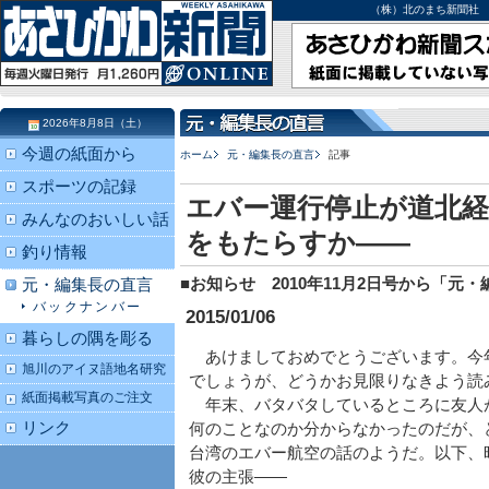
（株）北のまち新聞社 北海道
2026年8月8日（土）
今週の紙面から
ホーム
元・編集長の直言
記事
スポーツの記録
エバー運行停止が道北
みんなのおいしい話
をもたらすか――
釣り情報
■お知らせ 2010年11月2日号から「
元・編集長の直言
バックナンバー
2015/01/06
暮らしの隅を彫る
あけましておめでとうございます。今
旭川のアイヌ語地名研究
でしょうが、どうかお見限りなきよう読
紙面掲載写真のご注文
年末、バタバタしているところに友人
リンク
何のことなのか分からなかったのだが、
台湾のエバー航空の話のようだ。以下、
彼の主張――