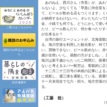
あのねえ、西川さん（市長）が、あわ
らないよ。少なくても「早急に待合室を
て、ビールが飲める店もつくります」く
が納得するわけないべ。オレたちだって
金、小銭でも何でも、どうにかして使い
ご購入はこちらから
たり、ビール飲んだり、何か食べたりす
が出来るか？
台湾の旅行エージェントが、北海道観
る。旭川空港を利用した観光客が、何て
い。買物できない。ビール飲めない。赤
購読のお申込はこちらか
ら
歳が全然いいし、函館の方がましね」。
旭川は新千歳からたった二時間だ。搭乗
ないと考えるエバー航空は、客観的に正
十二月二十三日号の本紙の記事による
に就航し、週三便を運航している。搭乗
十一月末現在で七六・四％。地方空港の
好評連載中
る。
（工藤 稔）
（